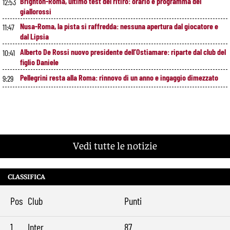
Brighton-Roma, ultimo test del ritiro: orario e programma dei
12:53
giallorossi
Nusa-Roma, la pista si raffredda: nessuna apertura dal giocatore e
11:47
dal Lipsia
Alberto De Rossi nuovo presidente dell’Ostiamare: riparte dal club del
10:41
figlio Daniele
Pellegrini resta alla Roma: rinnovo di un anno e ingaggio dimezzato
9:29
Vedi tutte le notizie
CLASSIFICA
Pos
Club
Punti
1
Inter
87