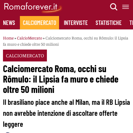
Skip
to
content
NEWS
CALCIOMERCATO
INTERVISTE
STATISTICHE
T
Home
»
CalcioMercato
»
Calciomercato Roma, occhi su Rômulo: il Lipsia
fa muro e chiede oltre 50 milioni
CALCIOMERCATO
Calciomercato Roma, occhi su
Rômulo: il Lipsia fa muro e chiede
oltre 50 milioni
Il brasiliano piace anche al Milan, ma il RB Lipsia
non avrebbe intenzione di ascoltare offerte
leggere