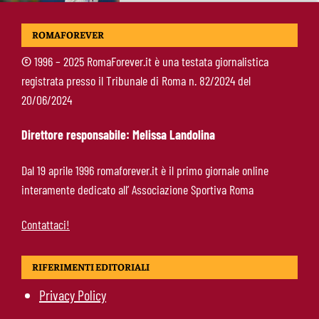
Alberto De Rossi nuovo presidente
ROMAFOREVER
dell’Ostiamare: riparte dal club del figlio
Daniele
©
1996 – 2025 RomaForever.it è una testata giornalistica
registrata presso il Tribunale di Roma n. 82/2024 del
Pellegrini resta alla Roma: rinnovo di un anno e
20/06/2024
ingaggio dimezzato
Direttore responsabile: Melissa Landolina
Roma, Luis Enrique non dimentica i
Dal 19 aprile 1996 romaforever.it è il primo giornale online
giallorossi: foto con i tifosi e la maglia della
interamente dedicato all’ Associazione Sportiva Roma
squadra
Contattaci!
RIFERIMENTI EDITORIALI
Privacy Policy