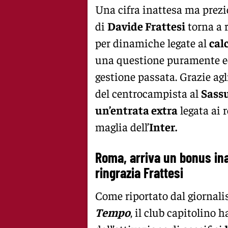
Una cifra inattesa ma prezio
di
Davide Frattesi
torna a r
per dinamiche legate al
cal
una questione puramente e
gestione passata. Grazie agli
del centrocampista al
Sass
un’entrata extra
legata ai r
maglia dell’
Inter.
Roma, arriva un bonus ina
ringrazia Frattesi
Come riportato dal giornali
Tempo
, il club capitolino 