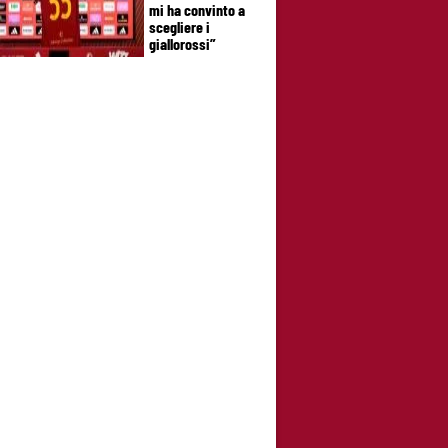
mi ha convinto a
scegliere i
giallorossi”