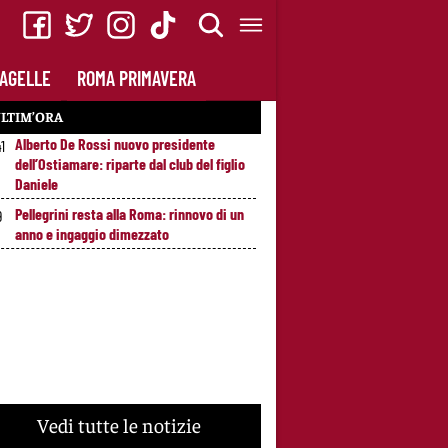
AGELLE
ROMA PRIMAVERA
LTIM’ORA
Alberto De Rossi nuovo presidente
41
dell’Ostiamare: riparte dal club del figlio
Daniele
Pellegrini resta alla Roma: rinnovo di un
9
anno e ingaggio dimezzato
Vedi tutte le notizie