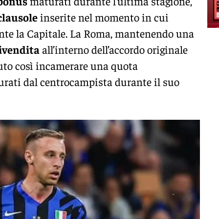
bonus
maturati durante l’ultima stagione,
clausole
inserite nel momento in cui
mente la Capitale. La Roma, mantenendo una
rivendita
all’interno dell’accordo originale
tuto così incamerare una quota
rati dal centrocampista durante il suo