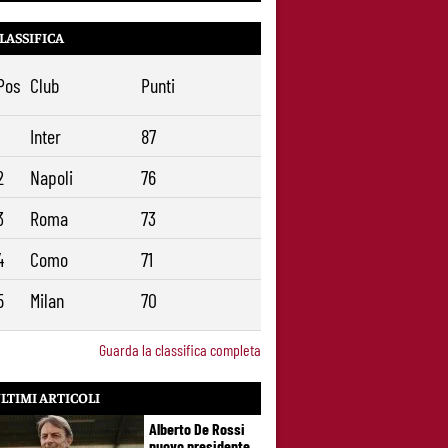
LASSIFICA
Pos
Club
Punti
1
Inter
87
2
Napoli
76
3
Roma
73
4
Como
71
5
Milan
70
Guarda la classifica completa
LTIMI ARTICOLI
Alberto De Rossi
nuovo presidente