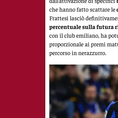
dall’attivazione di specifici
che hanno fatto scattare le
Frattesi lasciò definitiva
percentuale sulla futura 
con il club emiliano, ha po
proporzionale ai premi matu
percorso in nerazzurro.