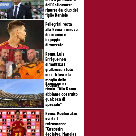
dell’Ostiamare:
riparte dal club del
figlio Daniele
Pellegrini resta
alla Roma: rinnovo
di un anno e
ingaggio
dimezzato
Roma, Luis
Enrique non
dimentica i
giallorossi: foto
con i tifosi e la
maglia della
Roma, un ex
squadra
rivela: “Alla Roma
abbiamo costruito
qualcosa di
speciale”
Roma, Koulierakis
svela il
retroscena:
“Gasperini
decisivo, Manolas