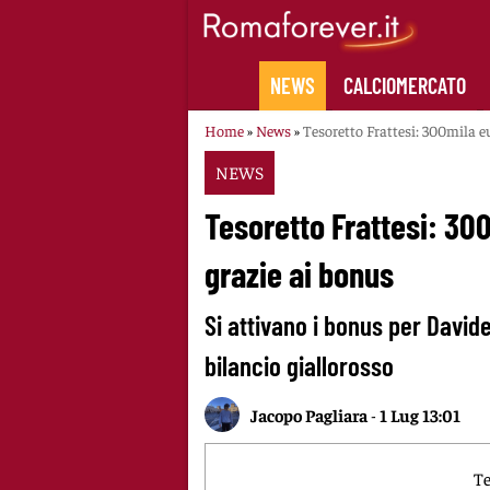
Skip
to
content
NEWS
CALCIOMERCATO
Home
»
News
»
Tesoretto Frattesi: 300mila e
NEWS
Tesoretto Frattesi: 30
grazie ai bonus
Si attivano i bonus per Davide
bilancio giallorosso
Jacopo Pagliara
-
1 Lug 13:01
Te