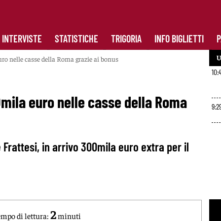
INTERVISTE
STATISTICHE
TRIGORIA
INFO BIGLIETTI
P
U
uro nelle casse della Roma grazie ai bonus
10:
0mila euro nelle casse della Roma
9:2
 Frattesi, in arrivo 300mila euro extra per il
2
mpo di lettura:
minuti