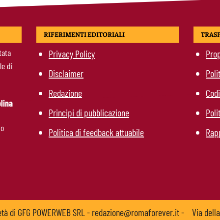
RIFERIMENTI EDITORIALI
TRAS
tata
Privacy Policy
Prop
le di
Disclaimer
Poli
Redazione
Codi
lina
Principi di pubblicazione
Poli
mo
Politica di feedback attuabile
Rapp
ietà di GFG POWERWEB SRL - redazione@romaforever.it -
Via dell