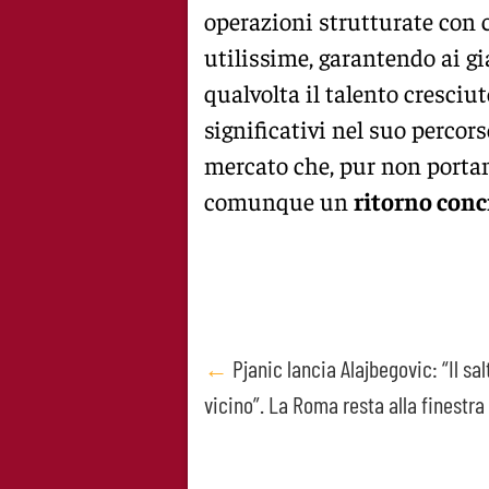
operazioni strutturate con 
utilissime, garantendo ai g
qualvolta il talento cresciu
significativi nel suo percors
mercato che, pur non portan
comunque un
ritorno conc
Post
←
Pjanic lancia Alajbegovic: “Il sal
vicino”. La Roma resta alla finestra
navigation