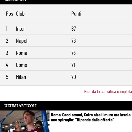
Brighton-Roma, ultimo test per Gasperini. Pellegrini fa le visite e
11:49
torna in gruppo
Pos
Club
Punti
Rowe chiude alla Roma: “Sono concentrato sul Bologna”. Poi esalta
10:41
Castro e Dovbyk
1
Inter
87
Mercato Roma, Gasperini aspetta ancora il suo trequartista: Nusa
9:32
sfuma, ora Fofana e Gittens
2
Napoli
76
3
Roma
73
4
Como
71
5
Milan
70
Guarda la classifica completa
ULTIMI ARTICOLI
Roma-Cacciamani, Cairo alza il muro ma lascia
uno spiraglio: “Dipende dalle offerte”