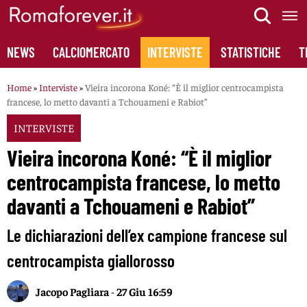
Skip
to
content
NEWS
CALCIOMERCATO
INTERVISTE
STATISTICHE
T
Home
»
Interviste
»
Vieira incorona Koné: “È il miglior centrocampista
francese, lo metto davanti a Tchouameni e Rabiot”
INTERVISTE
Vieira incorona Koné: “È il miglior
centrocampista francese, lo metto
davanti a Tchouameni e Rabiot”
Le dichiarazioni dell’ex campione francese sul
centrocampista giallorosso
Jacopo Pagliara
-
27 Giu 16:59