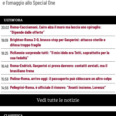
e l’omaggio allo Special One
ULTIM’ORA
Roma-Cacciamani, Cairo alza il muro ma lascia uno spiraglio:
20:03
“Dipende dalle offerte”
Brighton-Roma 3-0, brusco stop per Gasperini: attacco sterile e
19:09
difesa troppo fragile
McKennie sorprende tutti: “Il mio idolo era Totti, soprattutto per la
18:25
sua fedeltà”
Roma-Endrick, Gasperini ci prova davvero: contatti avviati, ma il
16:48
brasiliano frena
Molina-Roma, arrivo oggi: il passaporto può sbloccare un altro colpo
15:59
Pellegrini-Roma, è ufficiale il rinnovo: “Avanti insieme, Lorenzo”
14:56
Rensch-Roma, l’occasione cambia tutto: Gasperini prova il jolly delle
13:59
Vedi tutte le notizie
fasce
Kumbulla lascia la Roma: ufficiale il prestito al Rayo Vallecano
12:59
CLASSIFICA