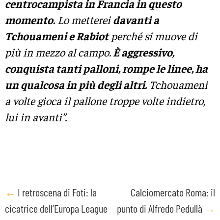
centrocampista in Francia in questo
momento.
Lo metterei
davanti a
Tchouameni e Rabiot
perché si muove di
più in mezzo al campo.
È aggressivo,
conquista tanti palloni, rompe le linee, ha
un qualcosa in più degli altri.
Tchouameni
a volte gioca il pallone troppe volte indietro,
lui in avanti”.
Post
←
I retroscena di Foti: la
Calciomercato Roma: il
cicatrice dell’Europa League
punto di Alfredo Pedullà
→
navigation