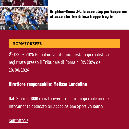
Brighton-Roma 3-0, brusco stop per Gasperini:
attacco sterile e difesa troppo fragile
McKennie sorprende tutti: “Il mio idolo era
ROMAFOREVER
Totti, soprattutto per la sua fedeltà”
©
1996 – 2025 RomaForever.it è una testata giornalistica
registrata presso il Tribunale di Roma n. 82/2024 del
Roma-Endrick, Gasperini ci prova davvero:
20/06/2024
contatti avviati, ma il brasiliano frena
Direttore responsabile: Melissa Landolina
Molina-Roma, arrivo oggi: il passaporto può
Dal 19 aprile 1996 romaforever.it è il primo giornale online
sbloccare un altro colpo
interamente dedicato all’ Associazione Sportiva Roma
Contattaci!