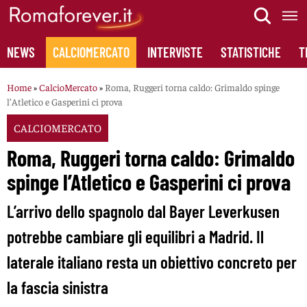
Skip
to
content
NEWS
CALCIOMERCATO
INTERVISTE
STATISTICHE
T
Home
»
CalcioMercato
»
Roma, Ruggeri torna caldo: Grimaldo spinge
l’Atletico e Gasperini ci prova
CALCIOMERCATO
Roma, Ruggeri torna caldo: Grimaldo
spinge l’Atletico e Gasperini ci prova
L’arrivo dello spagnolo dal Bayer Leverkusen
potrebbe cambiare gli equilibri a Madrid. Il
laterale italiano resta un obiettivo concreto per
la fascia sinistra