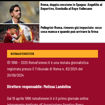
Roma, doppia cessione in Spagna: Angeliño al
Deportivo, Kumbulla al Rayo Vallecano
Pellegrini-Roma, rinnovo già impostato: ecco
cosa manca e quando può arrivare la firma
Mercato Roma, manca un solo colpo: Gasperini
ROMAFOREVER
aspetta l’ala sinistra
©
1996 – 2025 RomaForever.it è una testata giornalistica
registrata presso il Tribunale di Roma n. 82/2024 del
Roma-Read, il retroscena: rifiutati 29 milioni e
20/06/2024
il 10% sulla rivendita
Direttore responsabile: Melissa Landolina
Roma-Molina, il colpo di D’Amico è geniale:
Dal 19 aprile 1996 romaforever.it è il primo giornale online
qualità ed esperienza a un prezzo da
interamente dedicato all’ Associazione Sportiva Roma
occasione