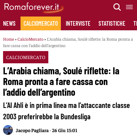
Skip
to
content
NEWS
CALCIOMERCATO
INTERVISTE
STATISTICHE
T
Home
»
CalcioMercato
»
L’Arabia chiama, Soulé riflette: la Roma pronta a
fare cassa con l’addio dell’argentino
CALCIOMERCATO
L’Arabia chiama, Soulé riflette: la
Roma pronta a fare cassa con
l’addio dell’argentino
L’Al Ahli è in prima linea ma l’attaccante classe
2003 preferirebbe la Bundesliga
Jacopo Pagliara
-
26 Giu 15:01