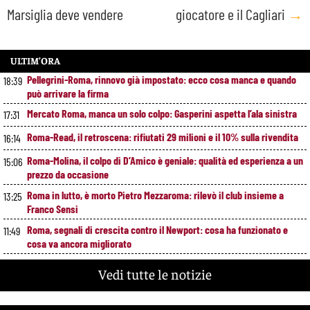
Marsiglia deve vendere
giocatore e il Cagliari
→
ULTIM’ORA
Pellegrini-Roma, rinnovo già impostato: ecco cosa manca e quando
18:39
può arrivare la firma
Mercato Roma, manca un solo colpo: Gasperini aspetta l’ala sinistra
17:31
Roma-Read, il retroscena: rifiutati 29 milioni e il 10% sulla rivendita
16:14
Roma-Molina, il colpo di D’Amico è geniale: qualità ed esperienza a un
15:06
prezzo da occasione
Roma in lutto, è morto Pietro Mezzaroma: rilevò il club insieme a
13:25
Franco Sensi
Roma, segnali di crescita contro il Newport: cosa ha funzionato e
11:49
cosa va ancora migliorato
Roma, offerta da 12 milioni per Cacciamani: il Torino alza il muro
10:39
Vedi tutte le notizie
Roma-Molina, trattativa in avanzamento: sul tavolo 17 milioni per
9:29
l’argentino