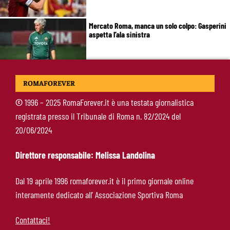
Mercato Roma, manca un solo colpo: Gasperini
aspetta l’ala sinistra
Roma-Read, il retroscena: rifiutati 29 milioni e
ROMAFOREVER
il 10% sulla rivendita
©
1996 – 2025 RomaForever.it è una testata giornalistica
registrata presso il Tribunale di Roma n. 82/2024 del
Roma-Molina, il colpo di D’Amico è geniale:
20/06/2024
qualità ed esperienza a un prezzo da
occasione
Direttore responsabile: Melissa Landolina
Roma in lutto, è morto Pietro Mezzaroma:
Dal 19 aprile 1996 romaforever.it è il primo giornale online
rilevò il club insieme a Franco Sensi
interamente dedicato all’ Associazione Sportiva Roma
Contattaci!