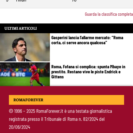
Guarda la classifica completa
ULTIMI ARTICOLI
Gasperini lancia l’allarme mercato: “Roma
corta, ci serve ancora qualcosa”
Roma, Fofana si complica: spunta Mbaye in
prestito. Restano vive le piste Endrick e
Gittens
Pellegrini, Gasperini frena il rientro: “Ci vorrà
ROMAFOREVER
almeno un mese”
©
1996 – 2025 RomaForever.it è una testata giornalistica
registrata presso il Tribunale di Roma n. 82/2024 del
Roma, 11 gol subiti in 4 partite: il dato che
20/06/2024
preoccupa Gasperini