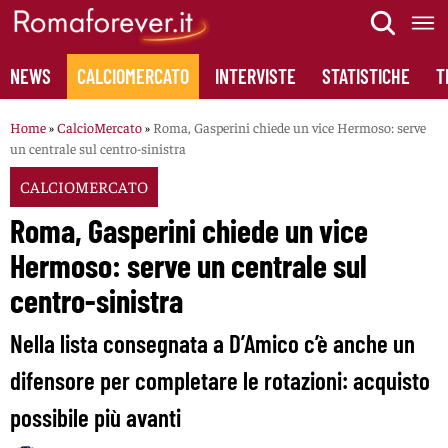
Skip
to
content
NEWS
CALCIOMERCATO
INTERVISTE
STATISTICHE
T
Home
»
CalcioMercato
»
Roma, Gasperini chiede un vice Hermoso: serve
un centrale sul centro-sinistra
CALCIOMERCATO
Roma, Gasperini chiede un vice
Hermoso: serve un centrale sul
centro-sinistra
Nella lista consegnata a D’Amico c’è anche un
difensore per completare le rotazioni: acquisto
possibile più avanti