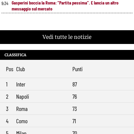
Gasperini boccia la Roma: “Partita pessima”. E lancia un altro
9:34
messaggio sul mercato
Vedi tutte le notizie
CLASSIFICA
Pos
Club
Punti
1
Inter
87
2
Napoli
76
3
Roma
73
4
Como
71
5
Milan
70