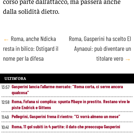
corso parte dall’attacco, ma passerà anche
dalla solidità dietro.
Post
←
Roma, anche Ndicka
Roma, Gasperini ha scelto El
resta in bilico: Ostigard il
Aynaoui: può diventare un
navigation
nome per la difesa
titolare vero
→
ULTIM’ORA
Gasperini lancia l’allarme mercato: “Roma corta, ci serve ancora
13:57
qualcosa”
Roma, Fofana si complica: spunta Mbaye in prestito. Restano vive le
12:58
piste Endrick e Gittens
Pellegrini, Gasperini frena il rientro: “Ci vorrà almeno un mese”
11:49
Roma, 11 gol subiti in 4 partite: il dato che preoccupa Gasperini
10:41