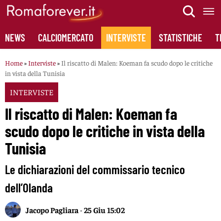
Skip
to
content
NEWS
CALCIOMERCATO
INTERVISTE
STATISTICHE
T
Home
»
Interviste
»
Il riscatto di Malen: Koeman fa scudo dopo le critiche
in vista della Tunisia
INTERVISTE
Il riscatto di Malen: Koeman fa
scudo dopo le critiche in vista della
Tunisia
Le dichiarazioni del commissario tecnico
dell’Olanda
Jacopo Pagliara
-
25 Giu 15:02