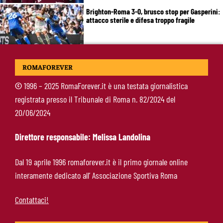
Brighton-Roma 3-0, brusco stop per Gasperini:
attacco sterile e difesa troppo fragile
McKennie sorprende tutti: “Il mio idolo era
ROMAFOREVER
Totti, soprattutto per la sua fedeltà”
©
1996 – 2025 RomaForever.it è una testata giornalistica
registrata presso il Tribunale di Roma n. 82/2024 del
Roma-Endrick, Gasperini ci prova davvero:
20/06/2024
contatti avviati, ma il brasiliano frena
Direttore responsabile: Melissa Landolina
Molina-Roma, arrivo oggi: il passaporto può
Dal 19 aprile 1996 romaforever.it è il primo giornale online
sbloccare un altro colpo
interamente dedicato all’ Associazione Sportiva Roma
Contattaci!