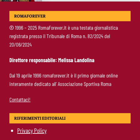
Nusa-Roma, la pista si raffredda: nessuna
ROMAFOREVER
apertura dal giocatore e dal Lipsia
©
1996 – 2025 RomaForever.it è una testata giornalistica
registrata presso il Tribunale di Roma n. 82/2024 del
Alberto De Rossi nuovo presidente
20/06/2024
dell’Ostiamare: riparte dal club del figlio
Daniele
Direttore responsabile: Melissa Landolina
Pellegrini resta alla Roma: rinnovo di un anno e
Dal 19 aprile 1996 romaforever.it è il primo giornale online
ingaggio dimezzato
interamente dedicato all’ Associazione Sportiva Roma
Contattaci!
RIFERIMENTI EDITORIALI
Privacy Policy