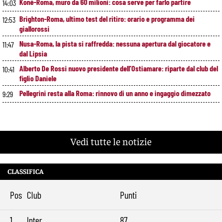
Koné-Roma, muro da 60 milioni: cosa serve per farlo partire
14:03
Brighton-Roma, ultimo test del ritiro: orario e programma dei
12:53
giallorossi
Nusa-Roma, la pista si raffredda: nessuna apertura dal giocatore e
11:47
dal Lipsia
Alberto De Rossi nuovo presidente dell’Ostiamare: riparte dal club del
10:41
figlio Daniele
Pellegrini resta alla Roma: rinnovo di un anno e ingaggio dimezzato
9:29
Vedi tutte le notizie
CLASSIFICA
Pos
Club
Punti
1
Inter
87