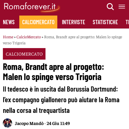
Skip
to
content
NEWS
CALCIOMERCATO
INTERVISTE
STATISTICHE
T
Home
»
CalcioMercato
»
Roma, Brandt apre al progetto: Malen lo spinge
verso Trigoria
CALCIOMERCATO
Roma, Brandt apre al progetto:
Malen lo spinge verso Trigoria
Il tedesco è in uscita dal Borussia Dortmund:
l’ex compagno giallonero può aiutare la Roma
nella corsa al trequartista
Jacopo Mandò
-
24 Giu 11:49