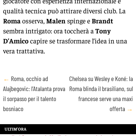
giocatore con esperienza internazionale e
qualità tecnica può attirare diversi club. La
Roma
osserva,
Malen
spinge e
Brandt
sembra intrigato: ora toccherà a
Tony
D’Amico
capire se trasformare l’idea in una
vera trattativa.
Post
←
Roma, occhio ad
Chelsea su Wesley e Koné: la
Alajbegovic: l’Atalanta prova
Roma blinda il brasiliano, sul
navigation
il sorpasso per il talento
francese serve una maxi
bosniaco
offerta
→
ULTIM’ORA