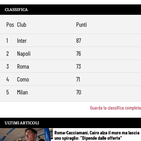
CLASSIFICA
Pos
Club
Punti
1
Inter
87
2
Napoli
76
3
Roma
73
4
Como
71
5
Milan
70
Guarda la classifica completa
ULTIMI ARTICOLI
Roma-Cacciamani, Cairo alza il muro ma lascia
uno spiraglio: “Dipende dalle offerte”