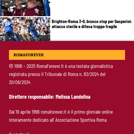
Brighton-Roma 3-0, brusco stop per Gasperini:
attacco sterile e difesa troppo fragile
McKennie sorprende tutti: “Il mio idolo era
ROMAFOREVER
Totti, soprattutto per la sua fedeltà”
©
1996 – 2025 RomaForever.it è una testata giornalistica
registrata presso il Tribunale di Roma n. 82/2024 del
Roma-Endrick, Gasperini ci prova davvero:
20/06/2024
contatti avviati, ma il brasiliano frena
Direttore responsabile: Melissa Landolina
Molina-Roma, arrivo oggi: il passaporto può
Dal 19 aprile 1996 romaforever.it è il primo giornale online
sbloccare un altro colpo
interamente dedicato all’ Associazione Sportiva Roma