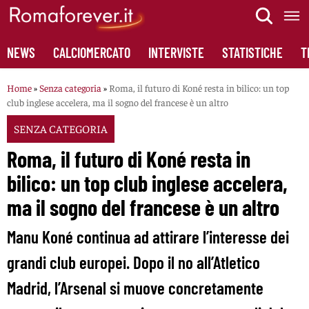
Skip
to
content
NEWS
CALCIOMERCATO
INTERVISTE
STATISTICHE
T
Home
»
Senza categoria
»
Roma, il futuro di Koné resta in bilico: un top
club inglese accelera, ma il sogno del francese è un altro
SENZA CATEGORIA
Roma, il futuro di Koné resta in
bilico: un top club inglese accelera,
ma il sogno del francese è un altro
Manu Koné continua ad attirare l’interesse dei
grandi club europei. Dopo il no all’Atletico
Madrid, l’Arsenal si muove concretamente