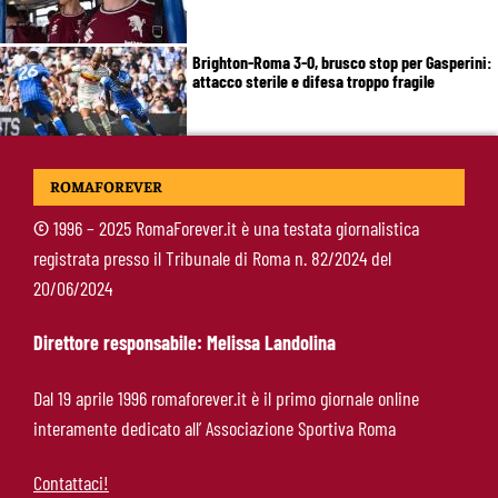
Brighton-Roma 3-0, brusco stop per Gasperini:
attacco sterile e difesa troppo fragile
McKennie sorprende tutti: “Il mio idolo era
ROMAFOREVER
Totti, soprattutto per la sua fedeltà”
©
1996 – 2025 RomaForever.it è una testata giornalistica
registrata presso il Tribunale di Roma n. 82/2024 del
Roma-Endrick, Gasperini ci prova davvero:
20/06/2024
contatti avviati, ma il brasiliano frena
Direttore responsabile: Melissa Landolina
Molina-Roma, arrivo oggi: il passaporto può
Dal 19 aprile 1996 romaforever.it è il primo giornale online
sbloccare un altro colpo
interamente dedicato all’ Associazione Sportiva Roma
Contattaci!