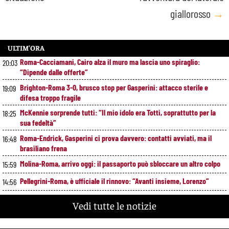
giallorosso
→
ULTIM’ORA
Roma-Cacciamani, Cairo alza il muro ma lascia uno spiraglio:
20:03
“Dipende dalle offerte”
Brighton-Roma 3-0, brusco stop per Gasperini: attacco sterile e
19:09
difesa troppo fragile
McKennie sorprende tutti: “Il mio idolo era Totti, soprattutto per la
18:25
sua fedeltà”
Roma-Endrick, Gasperini ci prova davvero: contatti avviati, ma il
16:48
brasiliano frena
Molina-Roma, arrivo oggi: il passaporto può sbloccare un altro colpo
15:59
Pellegrini-Roma, è ufficiale il rinnovo: “Avanti insieme, Lorenzo”
14:56
Rensch-Roma, l’occasione cambia tutto: Gasperini prova il jolly delle
13:59
Vedi tutte le notizie
fasce
Kumbulla lascia la Roma: ufficiale il prestito al Rayo Vallecano
12:59