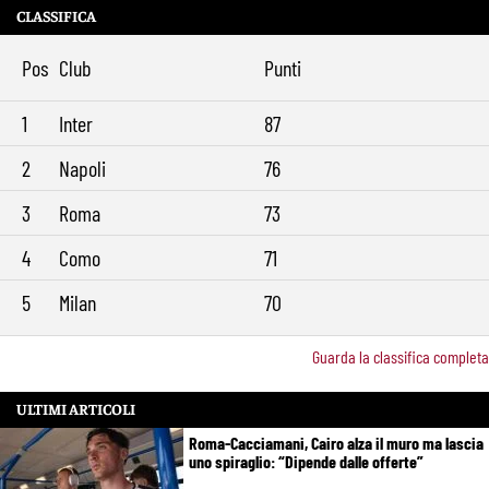
CLASSIFICA
Brighton-Roma, ultimo test per Gasperini. Pellegrini fa le visite e
11:49
torna in gruppo
Pos
Club
Punti
Rowe chiude alla Roma: “Sono concentrato sul Bologna”. Poi esalta
10:41
Castro e Dovbyk
1
Inter
87
Mercato Roma, Gasperini aspetta ancora il suo trequartista: Nusa
9:32
sfuma, ora Fofana e Gittens
2
Napoli
76
3
Roma
73
4
Como
71
5
Milan
70
Guarda la classifica completa
ULTIMI ARTICOLI
Roma-Cacciamani, Cairo alza il muro ma lascia
uno spiraglio: “Dipende dalle offerte”