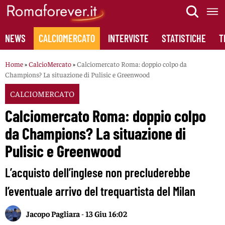
Skip
to
content
NEWS
CALCIOMERCATO
INTERVISTE
STATISTICHE
T
Home
»
CalcioMercato
»
Calciomercato Roma: doppio colpo da
Champions? La situazione di Pulisic e Greenwood
CALCIOMERCATO
Calciomercato Roma: doppio colpo
da Champions? La situazione di
Pulisic e Greenwood
L’acquisto dell’inglese non precluderebbe
l’eventuale arrivo del trequartista del Milan
Jacopo Pagliara
-
13 Giu 16:02