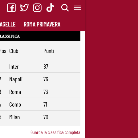
AGELLE
ROMA PRIMAVERA
LASSIFICA
Pos
Club
Punti
1
Inter
87
2
Napoli
76
3
Roma
73
4
Como
71
5
Milan
70
Guarda la classifica completa