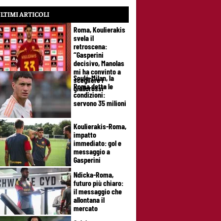
LTIMI ARTICOLI
Roma, Koulierakis
svela il
retroscena:
“Gasperini
decisivo, Manolas
mi ha convinto a
Soulé-Milan, la
scegliere i
Roma detta le
giallorossi”
condizioni:
servono 35 milioni
Koulierakis-Roma,
impatto
immediato: gol e
messaggio a
Gasperini
Ndicka-Roma,
futuro più chiaro:
il messaggio che
allontana il
mercato