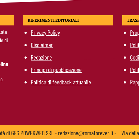
RIFERIMENTI EDITORIALI
TRAS
tata
Privacy Policy
Prop
le di
Disclaimer
Poli
Redazione
Codi
lina
Principi di pubblicazione
Poli
mo
Politica di feedback attuabile
Rapp
ietà di GFG POWERWEB SRL - redazione@romaforever.it -
Via dell