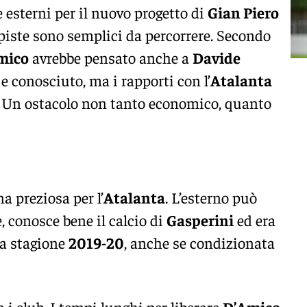
 esterni per il nuovo progetto di
Gian Piero
 piste sono semplici da percorrere. Secondo
mico
avrebbe pensato anche a
Davide
o e conosciuto, ma i rapporti con l’
Atalanta
. Un ostacolo non tanto economico, quanto
a preziosa per l’
Atalanta
. L’esterno può
, conosce bene il calcio di
Gasperini
ed era
a stagione
2019-20
, anche se condizionata
ra i club. I tempi lunghi per liberare
D’Amico