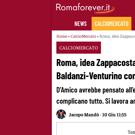
Skip
to
content
NEWS
CALCIOMERCATO
Home
»
CalcioMercato
»
Roma, idea Zappacos
CALCIOMERCATO
Roma, idea Zappacosta 
Baldanzi-Venturino con
D’Amico avrebbe pensato all’e
complicano tutto. Si lavora a
Jacopo Mandò
-
10 Giu 11:55
Tem