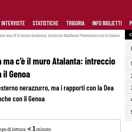
INTERVISTE
STATISTICHE
TRIGORIA
INFO BIGLIETTI
P
C
ta ma c’è il muro Atalanta: intreccio Baldanzi-Venturino con il Genoa
ma c’è il muro Atalanta: intreccio
 il Genoa
sterno nerazzurro, ma i rapporti con la Dea
nche con il Genoa
< 1
po di lettura:
minuto