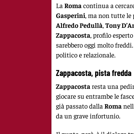
La
Roma
continua a cercare
Gasperini
, ma non tutte le
Alfredo Pedullà
,
Tony D’A
Zappacosta
, profilo espert
sarebbero oggi molto freddi
politico e relazionale.
Zappacosta, pista fredda
Zappacosta
resta una pedin
giocare su entrambe le fasce
già passato dalla
Roma
nell
da un grave infortunio.
Il punto, però, è il dialogo t