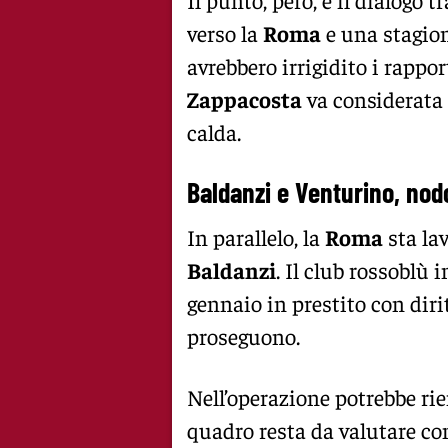
verso la
Roma
e una stagio
avrebbero irrigidito i rappor
Zappacosta
va considerata 
calda.
Baldanzi e Venturino, no
In parallelo, la
Roma
sta la
Baldanzi
. Il club rossoblù 
gennaio in prestito con diritt
proseguono.
Nell’operazione potrebbe ri
quadro resta da valutare co