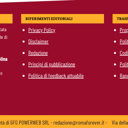
RIFERIMENTI EDITORIALI
TRAS
tata
Privacy Policy
Prop
le di
Disclaimer
Poli
Redazione
Codi
lina
Principi di pubblicazione
Poli
mo
Politica di feedback attuabile
Rapp
ietà di GFG POWERWEB SRL - redazione@romaforever.it -
Via dell