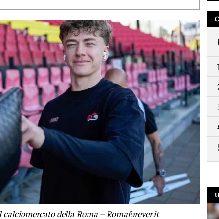
13:
C
12:
10:
9:2
U
l calciomercato della Roma – Romaforever.it