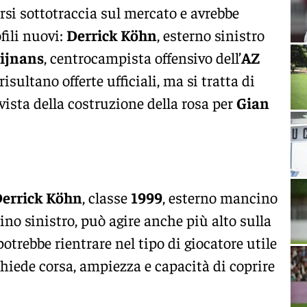
i sottotraccia sul mercato e avrebbe
ofili nuovi:
Derrick Köhn
, esterno sinistro
ijnans
, centrocampista offensivo dell’
AZ
sultano offerte ufficiali, ma si tratta di
ista della costruzione della rosa per
Gian
errick Köhn
, classe
1999
, esterno mancino
zino sinistro, può agire anche più alto sulla
potrebbe rientrare nel tipo di giocatore utile
chiede corsa, ampiezza e capacità di coprire