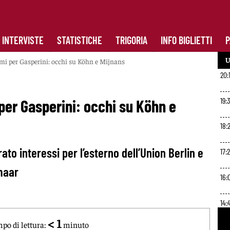
INTERVISTE
STATISTICHE
TRIGORIA
INFO BIGLIETTI
P
U
i per Gasperini: occhi su Köhn e Mijnans
20:
19:
er Gasperini: occhi su Köhn e
18:2
rato interessi per l’esterno dell’Union Berlin e
17:
maar
16:
14:
< 1
po di lettura:
minuto