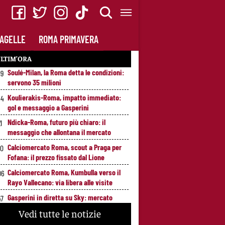
AGELLE
ROMA PRIMAVERA
LTIM’ORA
Soulé-Milan, la Roma detta le condizioni:
19
servono 35 milioni
Koulierakis-Roma, impatto immediato:
34
gol e messaggio a Gasperini
Ndicka-Roma, futuro più chiaro: il
1
messaggio che allontana il mercato
Calciomercato Roma, scout a Praga per
20
Fofana: il prezzo fissato dal Lione
Calciomercato Roma, Kumbulla verso il
06
Rayo Vallecano: via libera alle visite
Gasperini in diretta su Sky: mercato
47
Roma e ultimi rinforzi, appuntamento alle
Vedi tutte le notizie
23