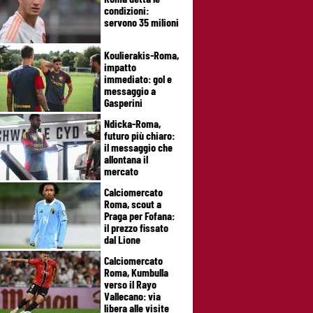
condizioni:
servono 35 milioni
Koulierakis-Roma,
impatto
immediato: gol e
messaggio a
Gasperini
Ndicka-Roma,
futuro più chiaro:
il messaggio che
allontana il
mercato
Calciomercato
Roma, scout a
Praga per Fofana:
il prezzo fissato
dal Lione
Calciomercato
Roma, Kumbulla
verso il Rayo
Vallecano: via
libera alle visite