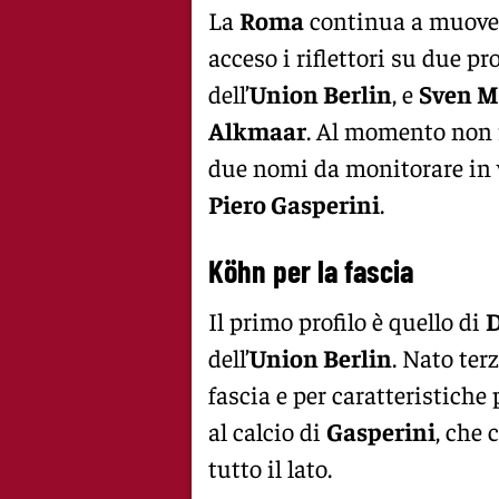
La
Roma
continua a muovers
acceso i riflettori su due pr
dell’
Union Berlin
, e
Sven M
Alkmaar
. Al momento non ri
due nomi da monitorare in v
Piero Gasperini
.
Köhn per la fascia
Il primo profilo è quello di
D
dell’
Union Berlin
. Nato ter
fascia e per caratteristiche 
al calcio di
Gasperini
, che 
tutto il lato.