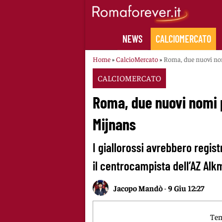
Skip
to
content
NEWS
CALCIOMERCATO
Home
»
CalcioMercato
»
Roma, due nuovi nom
CALCIOMERCATO
Roma, due nuovi nomi p
Mijnans
I giallorossi avrebbero regist
il centrocampista dell’AZ Alk
Jacopo Mandò
-
9 Giu 12:27
Tem