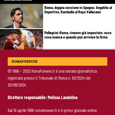
Roma, doppia cessione in Spagna: Angeliño al
Deportivo, Kumbulla al Rayo Vallecano
Pellegrini-Roma, rinnovo già impostato: ecco
cosa manca e quando può arrivare la firma
Mercato Roma, manca un solo colpo: Gasperini
ROMAFOREVER
aspetta l’ala sinistra
©
1996 – 2025 RomaForever.it è una testata giornalistica
registrata presso il Tribunale di Roma n. 82/2024 del
Roma-Read, il retroscena: rifiutati 29 milioni e
20/06/2024
il 10% sulla rivendita
Direttore responsabile: Melissa Landolina
Roma-Molina, il colpo di D’Amico è geniale:
Dal 19 aprile 1996 romaforever.it è il primo giornale online
qualità ed esperienza a un prezzo da