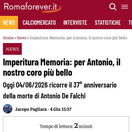
Skip
to
content
NEWS
CALCIOMERCATO
INTERVISTE
STATISTICHE
T
Home
»
News
»
Imperitura Memoria: per Antonio, il nostro coro più bello
NEWS
Imperitura Memoria: per Antonio, il
nostro coro più bello
Oggi 04/06/2026 ricorre il 37° anniversario
della morte di Antonio De Falchi
Jacopo Pagliara
-
4 Giu 15:37
2
Tempo di lettura:
minuti