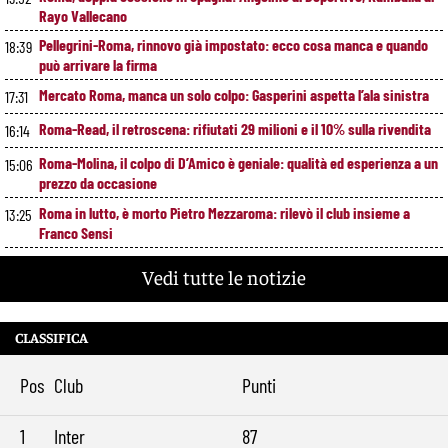
Rayo Vallecano
Pellegrini-Roma, rinnovo già impostato: ecco cosa manca e quando
18:39
può arrivare la firma
Mercato Roma, manca un solo colpo: Gasperini aspetta l’ala sinistra
17:31
Roma-Read, il retroscena: rifiutati 29 milioni e il 10% sulla rivendita
16:14
Roma-Molina, il colpo di D’Amico è geniale: qualità ed esperienza a un
15:06
prezzo da occasione
Roma in lutto, è morto Pietro Mezzaroma: rilevò il club insieme a
13:25
Franco Sensi
Roma, segnali di crescita contro il Newport: cosa ha funzionato e
11:49
Vedi tutte le notizie
cosa va ancora migliorato
Roma, offerta da 12 milioni per Cacciamani: il Torino alza il muro
10:39
CLASSIFICA
Roma-Molina, trattativa in avanzamento: sul tavolo 17 milioni per
9:29
l’argentino
Pos
Club
Punti
1
Inter
87