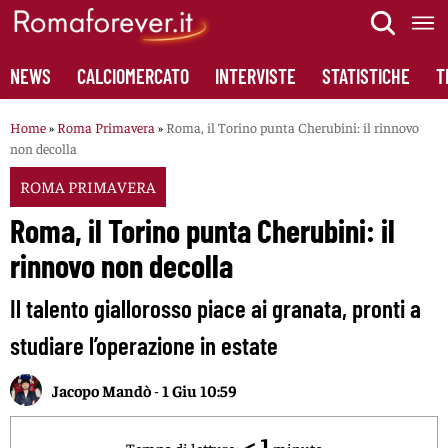
Skip
to
content
NEWS
CALCIOMERCATO
INTERVISTE
STATISTICHE
T
Home
»
Roma Primavera
»
Roma, il Torino punta Cherubini: il rinnovo
non decolla
ROMA PRIMAVERA
Roma, il Torino punta Cherubini: il
rinnovo non decolla
Il talento giallorosso piace ai granata, pronti a
studiare l’operazione in estate
Jacopo Mandò
-
1 Giu 10:59
< 1
Tempo di lettura:
minuto