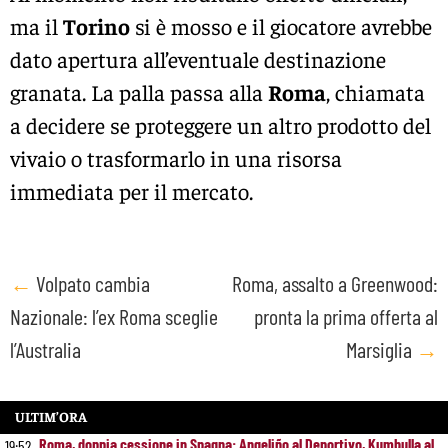
ma il
Torino
si è mosso e il giocatore avrebbe
dato apertura all’eventuale destinazione
granata. La palla passa alla
Roma
, chiamata
a decidere se proteggere un altro prodotto del
vivaio o trasformarlo in una risorsa
immediata per il mercato.
Post
←
Volpato cambia
Roma, assalto a Greenwood:
Nazionale: l’ex Roma sceglie
pronta la prima offerta al
navigation
l’Australia
Marsiglia
→
ULTIM’ORA
Roma, doppia cessione in Spagna: Angeliño al Deportivo, Kumbulla al
19:52