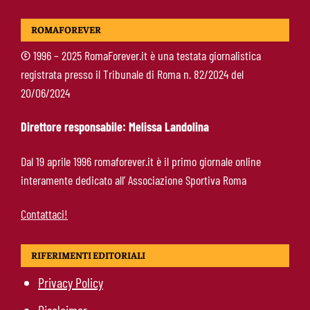
Mercato Roma, manca un solo colpo: Gasperini
ROMAFOREVER
aspetta l’ala sinistra
©
1996 – 2025 RomaForever.it è una testata giornalistica
registrata presso il Tribunale di Roma n. 82/2024 del
Roma-Read, il retroscena: rifiutati 29 milioni e
20/06/2024
il 10% sulla rivendita
Direttore responsabile: Melissa Landolina
Roma-Molina, il colpo di D’Amico è geniale:
Dal 19 aprile 1996 romaforever.it è il primo giornale online
qualità ed esperienza a un prezzo da
interamente dedicato all’ Associazione Sportiva Roma
occasione
Contattaci!
RIFERIMENTI EDITORIALI
Privacy Policy