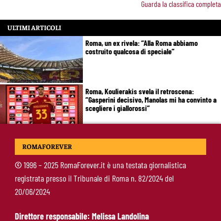
Guarda la classifica completa
ULTIMI ARTICOLI
Roma, un ex rivela: “Alla Roma abbiamo
costruito qualcosa di speciale”
Roma, Koulierakis svela il retroscena:
“Gasperini decisivo, Manolas mi ha convinto a
scegliere i giallorossi”
Soulé-Milan, la Roma detta le condizioni:
ROMAFOREVER
servono 35 milioni
©
1996 – 2025 RomaForever.it è una testata giornalistica
registrata presso il Tribunale di Roma n. 82/2024 del
Koulierakis-Roma, impatto immediato: gol e
20/06/2024
messaggio a Gasperini
Direttore responsabile: Melissa Landolina