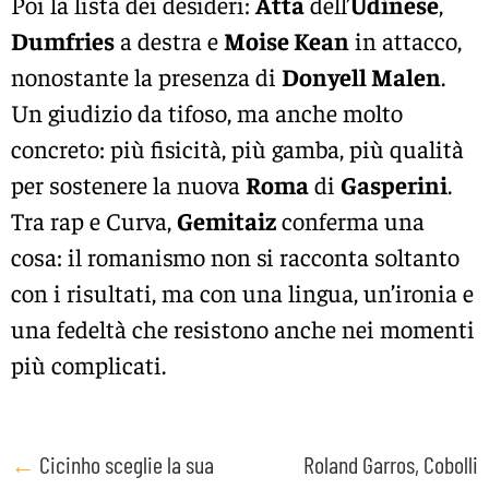
Poi la lista dei desideri:
Atta
dell’
Udinese
,
Dumfries
a destra e
Moise Kean
in attacco,
nonostante la presenza di
Donyell Malen
.
Un giudizio da tifoso, ma anche molto
concreto: più fisicità, più gamba, più qualità
per sostenere la nuova
Roma
di
Gasperini
.
Tra rap e Curva,
Gemitaiz
conferma una
cosa: il romanismo non si racconta soltanto
con i risultati, ma con una lingua, un’ironia e
una fedeltà che resistono anche nei momenti
più complicati.
Post
←
Cicinho sceglie la sua
Roland Garros, Cobolli