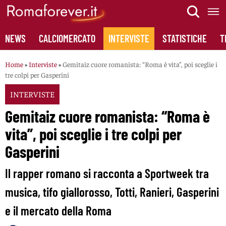
Skip
to
content
NEWS
CALCIOMERCATO
INTERVISTE
STATISTICHE
T
Home
»
Interviste
»
Gemitaiz cuore romanista: “Roma è vita”, poi sceglie i
tre colpi per Gasperini
INTERVISTE
Gemitaiz cuore romanista: “Roma è
vita”, poi sceglie i tre colpi per
Gasperini
Il rapper romano si racconta a Sportweek tra
musica, tifo giallorosso, Totti, Ranieri, Gasperini
e il mercato della Roma