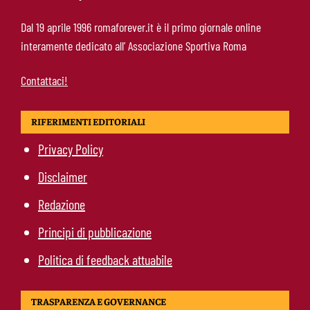
Ndicka-Roma, futuro più chiaro: il messaggio
Dal 19 aprile 1996 romaforever.it è il primo giornale online
che allontana il mercato
interamente dedicato all’ Associazione Sportiva Roma
Contattaci!
RIFERIMENTI EDITORIALI
Privacy Policy
Disclaimer
Redazione
Principi di pubblicazione
Politica di feedback attuabile
TRASPARENZA E GOVERNANCE