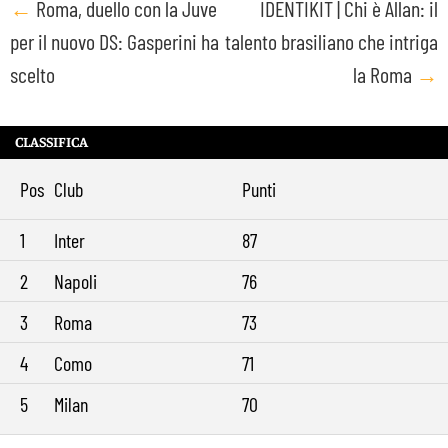
Post
←
Roma, duello con la Juve
IDENTIKIT | Chi è Allan: il
per il nuovo DS: Gasperini ha
talento brasiliano che intriga
navigation
scelto
la Roma
→
CLASSIFICA
Pos
Club
Punti
1
Inter
87
2
Napoli
76
3
Roma
73
4
Como
71
5
Milan
70