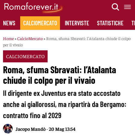
Skip
to
content
NEWS
CALCIOMERCATO
INTERVISTE
STATISTICHE
T
Home
»
CalcioMercato
»
Roma, sfuma Sbravati: l’Atalanta chiude il colpo
per il vivaio
CALCIOMERCATO
Roma, sfuma Sbravati: l’Atalanta
chiude il colpo per il vivaio
Il dirigente ex Juventus era stato accostato
anche ai giallorossi, ma ripartirà da Bergamo:
contratto fino al 2029
Jacopo Mandò
-
20 Mag 13:54