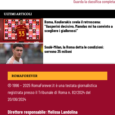
Guarda la classifica completa
ULTIMI ARTICOLI
Roma, Koulierakis svela il retroscena:
“Gasperini decisivo, Manolas mi ha convinto a
scegliere i giallorossi”
Soulé-Milan, la Roma detta le condizioni:
servono 35 milioni
Koulierakis-Roma, impatto immediato: gol e
ROMAFOREVER
messaggio a Gasperini
©
1996 – 2025 RomaForever.it è una testata giornalistica
registrata presso il Tribunale di Roma n. 82/2024 del
Ndicka-Roma, futuro più chiaro: il messaggio
20/06/2024
che allontana il mercato
Direttore responsabile: Melissa Landolina