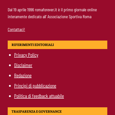
Calciomercato Roma, scout a Praga per
Dal 19 aprile 1996 romaforever.it è il primo giornale online
Fofana: il prezzo fissato dal Lione
interamente dedicato all’ Associazione Sportiva Roma
Contattaci!
RIFERIMENTI EDITORIALI
Privacy Policy
Disclaimer
Redazione
Principi di pubblicazione
Politica di feedback attuabile
TRASPARENZA E GOVERNANCE