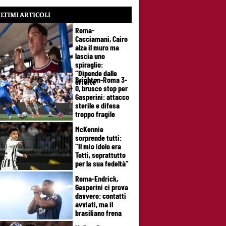
LTIMI ARTICOLI
Roma-
Cacciamani, Cairo
alza il muro ma
lascia uno
spiraglio:
“Dipende dalle
Brighton-Roma 3-
offerte”
0, brusco stop per
Gasperini: attacco
sterile e difesa
troppo fragile
McKennie
sorprende tutti:
“Il mio idolo era
Totti, soprattutto
per la sua fedeltà”
Roma-Endrick,
Gasperini ci prova
davvero: contatti
avviati, ma il
brasiliano frena