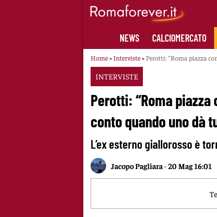
Skip
to
content
NEWS
CALCIOMERCATO
Home
»
Interviste
»
Perotti: “Roma piazza com
INTERVISTE
Perotti: “Roma piazza c
conto quando uno dà t
L’ex esterno giallorosso è t
Jacopo Pagliara
-
20 Mag 16:01
Te