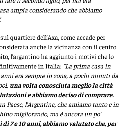
are il secondo figlio, per noi era
casa ampia considerando che abbiamo
.
 sul quartiere dell’Axa, come accade per
considerata anche la vicinanza con il centro
ito, l’argentino ha aggiunto i motivi che lo
finitivamente in Italia:
“La prima casa in
 anni era sempre in zona, a pochi minuti da
poi,
una volta conosciuta meglio la città
lutazioni e abbiamo deciso di comprare.
n Paese, l’Argentina, che amiamo tanto e in
chino migliorando, ma è ancora un po’
 di 7 e 10 anni, abbiamo valutato che, per