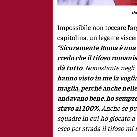
Die
Impossibile non toccare l’ar
capitolina, un legame viscer
“
Sicuramente Roma è una pi
credo che il tifoso romani
dà tutto
. Nonostante negli 
hanno visto in me la voglia
maglia, perché anche nelle
andavano bene, ho sempre
stavo al 100%.
Anche se pur
squadre in cui ho giocato a
esco per strada il tifoso mi