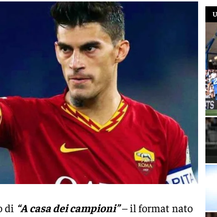
U
o di
“A casa dei campioni”
– il format nato