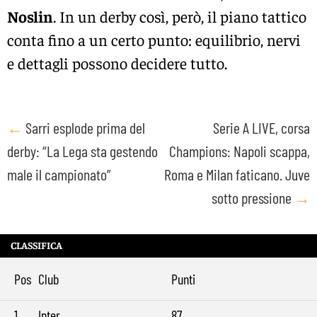
Noslin
. In un derby così, però, il piano tattico
conta fino a un certo punto: equilibrio, nervi
e dettagli possono decidere tutto.
Post
←
Sarri esplode prima del
Serie A LIVE, corsa
derby: “La Lega sta gestendo
Champions: Napoli scappa,
navigation
male il campionato”
Roma e Milan faticano. Juve
sotto pressione
→
CLASSIFICA
Pos
Club
Punti
1
Inter
87