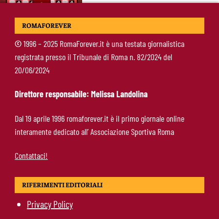
Soulé-Milan, la Roma detta le condizioni:
ROMAFOREVER
servono 35 milioni
©
1996 – 2025 RomaForever.it è una testata giornalistica
registrata presso il Tribunale di Roma n. 82/2024 del
Koulierakis-Roma, impatto immediato: gol e
20/06/2024
messaggio a Gasperini
Direttore responsabile: Melissa Landolina
Ndicka-Roma, futuro più chiaro: il messaggio
Dal 19 aprile 1996 romaforever.it è il primo giornale online
che allontana il mercato
interamente dedicato all’ Associazione Sportiva Roma
Contattaci!
RIFERIMENTI EDITORIALI
Privacy Policy