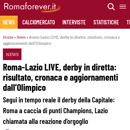
Skip
to
content
NEWS
CALCIOMERCATO
INTERVISTE
STATISTICHE
T
Home
»
News
»
Roma-Lazio LIVE, derby in diretta: risultato, cronaca e
aggiornamenti dall’Olimpico
NEWS
Roma-Lazio LIVE, derby in diretta:
risultato, cronaca e aggiornamenti
dall’Olimpico
Segui in tempo reale il derby della Capitale:
Roma a caccia di punti Champions, Lazio
chiamata alla reazione d’orgoglio