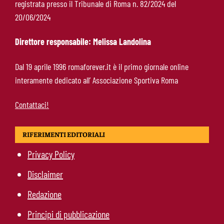
registrata presso il Tribunale di Roma n. 82/2024 del
McKennie sorprende tutti: “Il mio idolo era
20/06/2024
Totti, soprattutto per la sua fedeltà”
Direttore responsabile: Melissa Landolina
Roma-Endrick, Gasperini ci prova davvero:
Dal 19 aprile 1996 romaforever.it è il primo giornale online
contatti avviati, ma il brasiliano frena
interamente dedicato all’ Associazione Sportiva Roma
Contattaci!
RIFERIMENTI EDITORIALI
Privacy Policy
Disclaimer
Redazione
Principi di pubblicazione