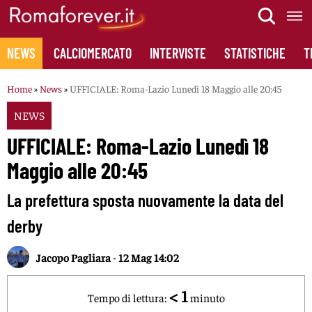
Skip
to
content
NEWS
CALCIOMERCATO
INTERVISTE
STATISTICHE
T
Home
»
News
»
UFFICIALE: Roma-Lazio Lunedì 18 Maggio alle 20:45
NEWS
UFFICIALE: Roma-Lazio Lunedì 18
Maggio alle 20:45
La prefettura sposta nuovamente la data del
derby
Jacopo Pagliara
-
12 Mag 14:02
< 1
Tempo di lettura:
minuto