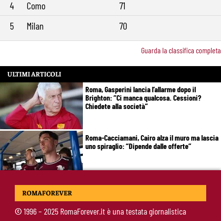
4
Como
71
5
Milan
70
Guarda la classifica completa
ULTIMI ARTICOLI
Roma, Gasperini lancia l’allarme dopo il
Brighton: “Ci manca qualcosa. Cessioni?
Chiedete alla società”
Roma-Cacciamani, Cairo alza il muro ma lascia
uno spiraglio: “Dipende dalle offerte”
Brighton-Roma 3-0, brusco stop per Gasperini:
ROMAFOREVER
attacco sterile e difesa troppo fragile
©
1996 – 2025 RomaForever.it è una testata giornalistica