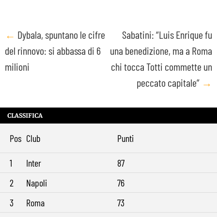
Post
←
Dybala, spuntano le cifre
Sabatini: “Luis Enrique fu
del rinnovo: si abbassa di 6
una benedizione, ma a Roma
navigation
milioni
chi tocca Totti commette un
peccato capitale”
→
CLASSIFICA
Pos
Club
Punti
1
Inter
87
2
Napoli
76
3
Roma
73