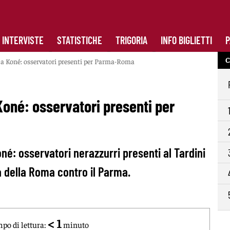
INTERVISTE
STATISTICHE
TRIGORIA
INFO BIGLIETTI
P
C
o a Koné: osservatori presenti per Parma-Roma
Koné: osservatori presenti per
né: osservatori nerazzurri presenti al Tardini
a della Roma contro il Parma.
0
< 1
po di lettura:
minuto