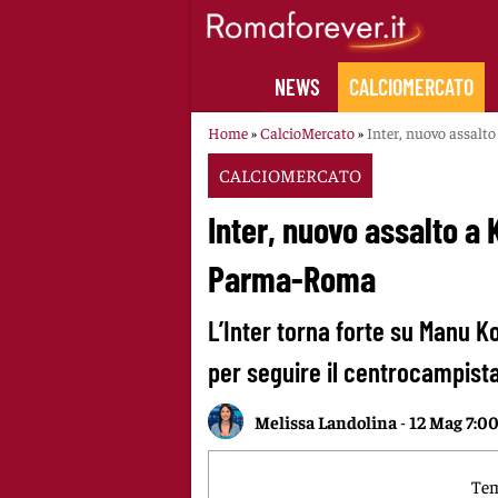
Skip
to
content
NEWS
CALCIOMERCATO
Home
»
CalcioMercato
»
Inter, nuovo assalt
CALCIOMERCATO
Inter, nuovo assalto a 
Parma-Roma
L’Inter torna forte su Manu Ko
per seguire il centrocampist
Melissa Landolina
-
12 Mag 7:0
Tem