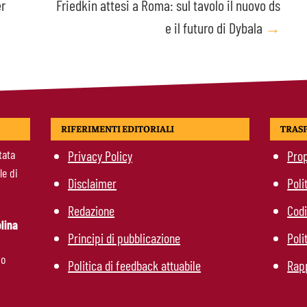
r
Friedkin attesi a Roma: sul tavolo il nuovo ds
e il futuro di Dybala
→
RIFERIMENTI EDITORIALI
TRAS
tata
Privacy Policy
Prop
le di
Disclaimer
Poli
Redazione
Codi
lina
Principi di pubblicazione
Poli
mo
Politica di feedback attuabile
Rapp