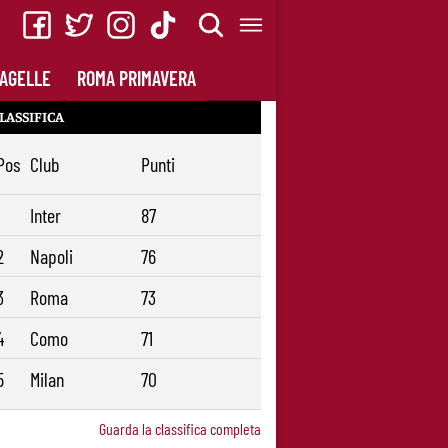
AGELLE
ROMA PRIMAVERA
LASSIFICA
Pos
Club
Punti
1
Inter
87
2
Napoli
76
3
Roma
73
4
Como
71
5
Milan
70
Guarda la classifica completa