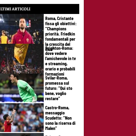
LTIMI ARTICOLI
Roma, Cristante
fissa gli obiettivi:
“Champions
priorità. Friedkin
fondamentali per
la crescita del
Brighton-Roma:
club”
dove vedere
l’amichevole in tv
e streaming,
orario e probabili
formazioni
Svilar-Roma,
promessa sul
futuro: “Qui sto
bene, voglio
restare”
Castro-Roma,
messaggio
Scudetto: “Non
sono la riserva di
Malen”