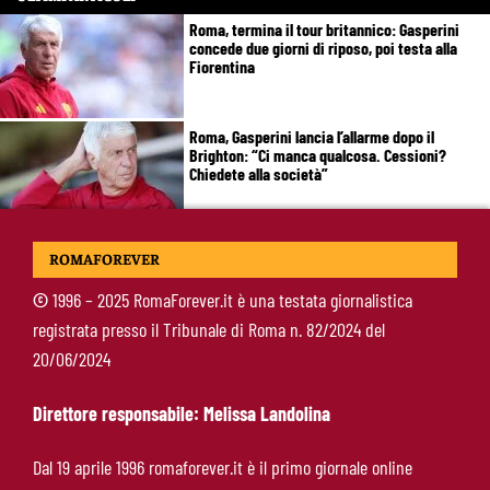
Roma, termina il tour britannico: Gasperini
concede due giorni di riposo, poi testa alla
Fiorentina
Roma, Gasperini lancia l’allarme dopo il
Brighton: “Ci manca qualcosa. Cessioni?
Chiedete alla società”
Roma-Cacciamani, Cairo alza il muro ma lascia
ROMAFOREVER
uno spiraglio: “Dipende dalle offerte”
©
1996 – 2025 RomaForever.it è una testata giornalistica
registrata presso il Tribunale di Roma n. 82/2024 del
Brighton-Roma 3-0, brusco stop per Gasperini:
20/06/2024
attacco sterile e difesa troppo fragile
Direttore responsabile: Melissa Landolina
McKennie sorprende tutti: “Il mio idolo era
Dal 19 aprile 1996 romaforever.it è il primo giornale online
Totti, soprattutto per la sua fedeltà”