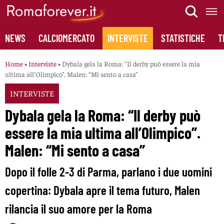
Skip
to
content
NEWS
CALCIOMERCATO
INTERVISTE
STATISTICHE
T
Home
»
Interviste
»
Dybala gela la Roma: “Il derby può essere la mia
ultima all’Olimpico”. Malen: “Mi sento a casa”
INTERVISTE
Dybala gela la Roma: “Il derby può
essere la mia ultima all’Olimpico”.
Malen: “Mi sento a casa”
Dopo il folle 2-3 di Parma, parlano i due uomini
copertina: Dybala apre il tema futuro, Malen
rilancia il suo amore per la Roma