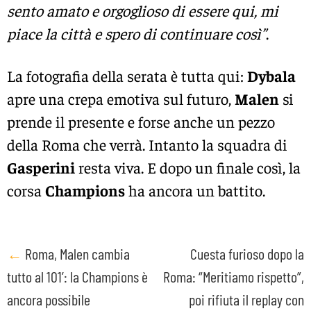
sento amato e orgoglioso di essere qui, mi
piace la città e spero di continuare così”
.
La fotografia della serata è tutta qui:
Dybala
apre una crepa emotiva sul futuro,
Malen
si
prende il presente e forse anche un pezzo
della Roma che verrà. Intanto la squadra di
Gasperini
resta viva. E dopo un finale così, la
corsa
Champions
ha ancora un battito.
Post
←
Roma, Malen cambia
Cuesta furioso dopo la
tutto al 101’: la Champions è
Roma: “Meritiamo rispetto”,
navigation
ancora possibile
poi rifiuta il replay con