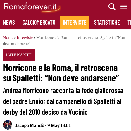
Skip
to
content
NEWS
CALCIOMERCATO
INTERVISTE
STATISTICHE
T
Home
»
Interviste
»
Morricone e la Roma, il retroscena su Spalletti: “Non
deve andarsene”
INTERVISTE
Morricone e la Roma, il retroscena
su Spalletti: “Non deve andarsene”
Andrea Morricone racconta la fede giallorossa
del padre Ennio: dal campanello di Spalletti al
derby del 2010 deciso da Vucinic
Jacopo Mandò
-
9 Mag 13:01