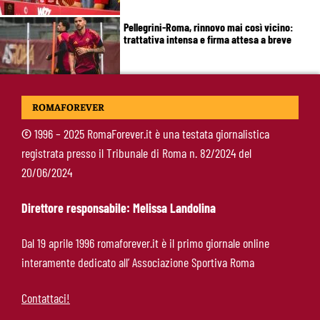
Pellegrini-Roma, rinnovo mai così vicino:
trattativa intensa e firma attesa a breve
Nuova maglia Roma 2026/27, svelato il kit
ROMAFOREVER
Away: torna lo storico stemma del 1938
©
1996 – 2025 RomaForever.it è una testata giornalistica
registrata presso il Tribunale di Roma n. 82/2024 del
Alajbegovic, Pjanic svela il ruolo: perché il
20/06/2024
talento seguito dalla Roma ha scelto la
Juventus
Direttore responsabile: Melissa Landolina
Roma, il mercato ora è nelle sue mani: dopo
Dal 19 aprile 1996 romaforever.it è il primo giornale online
Molina manca soltanto l’ala
interamente dedicato all’ Associazione Sportiva Roma
Contattaci!