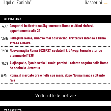
il gol di Zaniolo”
Gasperini
→
ULTIM’ORA
Gasperini in diretta su Sky: mercato Roma e ultimi rinforzi,
14:47
appuntamento alle 23
Pellegrini-Roma, rinnovo mai così vicino: trattativa intensa e firma
13:25
attesa a breve
Nuova maglia Roma 2026/27, svelato il kit Away: torna lo storico
12:00
stemma del 1938
Alajbegovic, Pjanic svela il ruolo: perché il talento seguito dalla Roma
10:39
ha scelto la Juventus
Roma, il mercato ora è nelle sue mani: dopo Molina manca soltanto
9:29
l’ala
Vedi tutte le notizie
CLASSIFICA