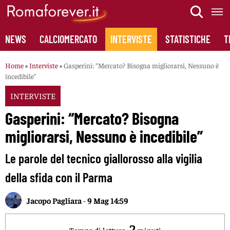
Skip
to
content
NEWS
CALCIOMERCATO
INTERVISTE
STATISTICHE
T
Home
»
Interviste
»
Gasperini: “Mercato? Bisogna migliorarsi, Nessuno è
incedibile”
INTERVISTE
Gasperini: “Mercato? Bisogna
migliorarsi, Nessuno è incedibile”
Le parole del tecnico giallorosso alla vigilia
della sfida con il Parma
Jacopo Pagliara
-
9 Mag 14:59
2
Tempo di lettura:
minuti