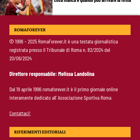
Mercato Roma, manca un solo colpo: Gasperini
ROMAFOREVER
aspetta l’ala sinistra
©
1996 – 2025 RomaForever.it è una testata giornalistica
registrata presso il Tribunale di Roma n. 82/2024 del
Roma-Read, il retroscena: rifiutati 29 milioni e
20/06/2024
il 10% sulla rivendita
Direttore responsabile: Melissa Landolina
Roma-Molina, il colpo di D’Amico è geniale:
Dal 19 aprile 1996 romaforever.it è il primo giornale online
qualità ed esperienza a un prezzo da
interamente dedicato all’ Associazione Sportiva Roma
occasione
Contattaci!
RIFERIMENTI EDITORIALI