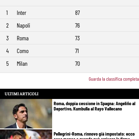
1
Inter
87
2
Napoli
76
3
Roma
73
4
Como
71
5
Milan
70
Guarda la classifica completa
ULTIMI ARTICOLI
Roma, doppia cessione in Spagna: Angeliño al
Deportivo, Kumbulla al Rayo Vallecano
Pellegrini-Roma, rinnovo già impostato: ecco
cosa manca e quando può arrivare la firma