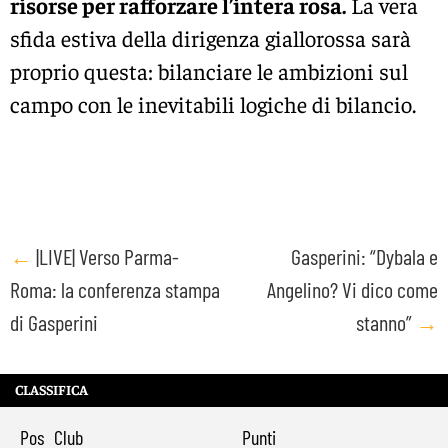
risorse per rafforzare l’intera rosa.
La vera
sfida estiva della dirigenza giallorossa sarà
proprio questa: bilanciare le ambizioni sul
campo con le inevitabili logiche di bilancio.
Post
←
|LIVE| Verso Parma-
Gasperini: “Dybala e
Roma: la conferenza stampa
Angelino? Vi dico come
navigation
di Gasperini
stanno”
→
CLASSIFICA
Pos
Club
Punti