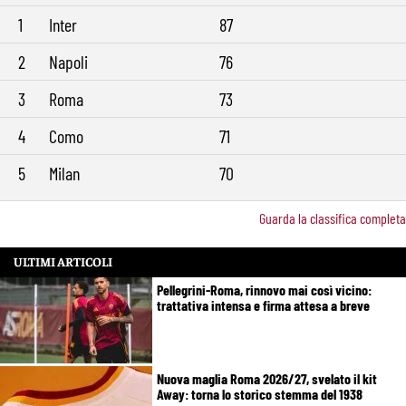
1
Inter
87
2
Napoli
76
3
Roma
73
4
Como
71
5
Milan
70
Guarda la classifica completa
ULTIMI ARTICOLI
Pellegrini-Roma, rinnovo mai così vicino:
trattativa intensa e firma attesa a breve
Nuova maglia Roma 2026/27, svelato il kit
Away: torna lo storico stemma del 1938