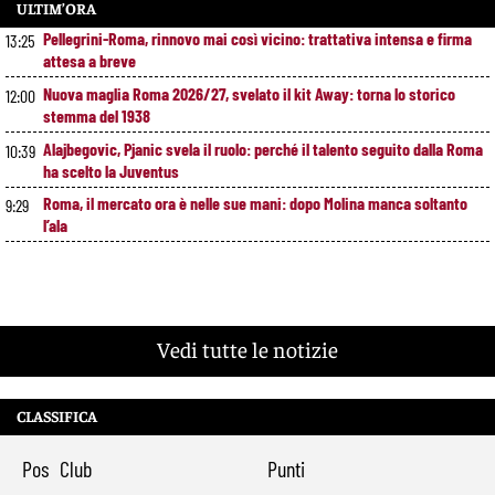
ULTIM’ORA
Pellegrini-Roma, rinnovo mai così vicino: trattativa intensa e firma
13:25
attesa a breve
Nuova maglia Roma 2026/27, svelato il kit Away: torna lo storico
12:00
stemma del 1938
Alajbegovic, Pjanic svela il ruolo: perché il talento seguito dalla Roma
10:39
ha scelto la Juventus
Roma, il mercato ora è nelle sue mani: dopo Molina manca soltanto
9:29
l’ala
Vedi tutte le notizie
CLASSIFICA
Pos
Club
Punti