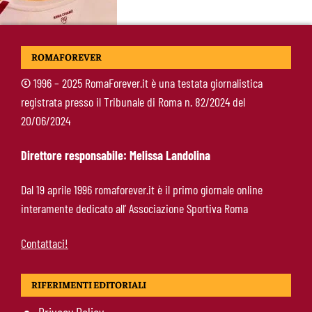
Alajbegovic, Pjanic svela il ruolo: perché il
ROMAFOREVER
talento seguito dalla Roma ha scelto la
Juventus
©
1996 – 2025 RomaForever.it è una testata giornalistica
registrata presso il Tribunale di Roma n. 82/2024 del
Roma, il mercato ora è nelle sue mani: dopo
20/06/2024
Molina manca soltanto l’ala
Direttore responsabile: Melissa Landolina
Calciomercato Roma, Angeliño e Kumbulla ai
Dal 19 aprile 1996 romaforever.it è il primo giornale online
saluti: D’Amico accelera per il sostituto sulla
interamente dedicato all’ Associazione Sportiva Roma
sinistra
Contattaci!
RIFERIMENTI EDITORIALI
Privacy Policy