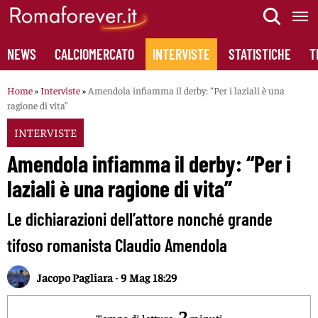
Skip
to
content
NEWS
CALCIOMERCATO
INTERVISTE
STATISTICHE
T
Home
»
Interviste
»
Amendola infiamma il derby: “Per i laziali è una
ragione di vita”
INTERVISTE
Amendola infiamma il derby: “Per i
laziali è una ragione di vita”
Le dichiarazioni dell’attore nonché grande
tifoso romanista Claudio Amendola
Jacopo Pagliara
-
9 Mag 18:29
2
Tempo di lettura:
minuti