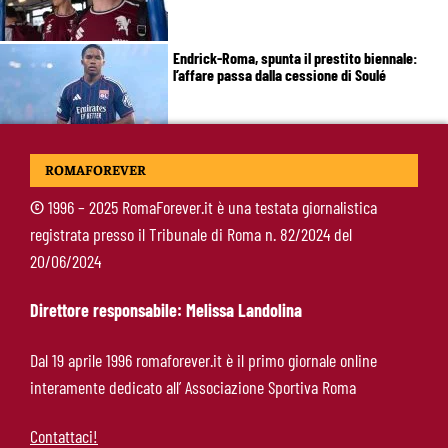
Endrick-Roma, spunta il prestito biennale:
l’affare passa dalla cessione di Soulé
Roma, Molina arriva oggi: sbarco a Ciampino
ROMAFOREVER
alle 18:25
©
1996 – 2025 RomaForever.it è una testata giornalistica
registrata presso il Tribunale di Roma n. 82/2024 del
Wesley chiama Endrick alla Roma: “Se
20/06/2024
arrivasse sarei molto felice”
Direttore responsabile: Melissa Landolina
Roma-Mora, trattativa nella notte: offerti 25
Dal 19 aprile 1996 romaforever.it è il primo giornale online
milioni, cambia la formula con il Porto
interamente dedicato all’ Associazione Sportiva Roma
Contattaci!