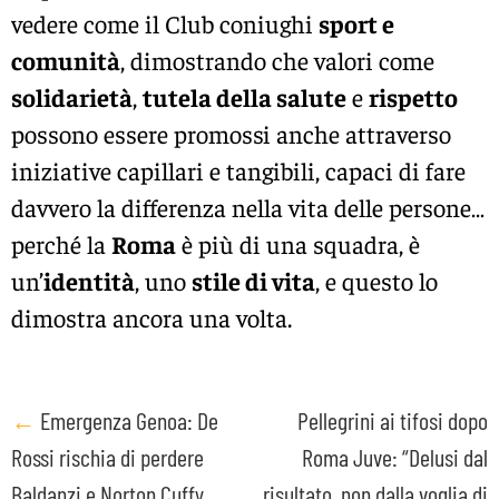
vedere come il Club coniughi
sport e
comunità
, dimostrando che valori come
solidarietà
,
tutela della salute
e
rispetto
possono essere promossi anche attraverso
iniziative capillari e tangibili, capaci di fare
davvero la differenza nella vita delle persone…
perché la
Roma
è più di una squadra, è
un’
identità
, uno
stile di vita
, e questo lo
dimostra ancora una volta.
Post
←
Emergenza Genoa: De
Pellegrini ai tifosi dopo
Rossi rischia di perdere
Roma Juve: “Delusi dal
navigation
Baldanzi e Norton Cuffy
risultato, non dalla voglia di