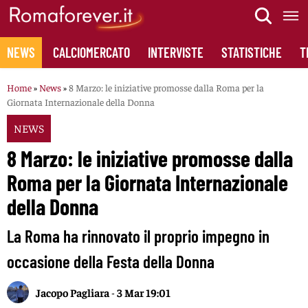
Skip
to
content
NEWS
CALCIOMERCATO
INTERVISTE
STATISTICHE
T
Home
»
News
»
8 Marzo: le iniziative promosse dalla Roma per la
Giornata Internazionale della Donna
NEWS
8 Marzo: le iniziative promosse dalla
Roma per la Giornata Internazionale
della Donna
La Roma ha rinnovato il proprio impegno in
occasione della Festa della Donna
Jacopo Pagliara
-
3 Mar 19:01