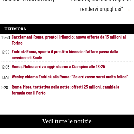
rendervi orgogliosi”
→
ULTIM’ORA
Cacciamani-Roma, pronto il rilancio: nuova offerta da 15 milioni al
13:50
Torino
Endrick-Roma, spunta il prestito biennale: l’affare passa dalla
12:58
cessione di Soulé
Roma, Molina arriva oggi: sbarco a Ciampino alle 18:25
12:03
Wesley chiama Endrick alla Roma: “Se arrivasse sarei molto felice”
10:41
Roma-Mora, trattativa nella notte: offerti 25 milioni, cambia la
9:28
formula con il Porto
Vedi tutte le notizie