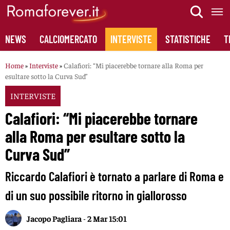
Skip
to
content
NEWS
CALCIOMERCATO
INTERVISTE
STATISTICHE
T
Home
»
Interviste
»
Calafiori: “Mi piacerebbe tornare alla Roma per
esultare sotto la Curva Sud”
INTERVISTE
Calafiori: “Mi piacerebbe tornare
alla Roma per esultare sotto la
Curva Sud”
Riccardo Calafiori è tornato a parlare di Roma e
di un suo possibile ritorno in giallorosso
Jacopo Pagliara
-
2 Mar 15:01