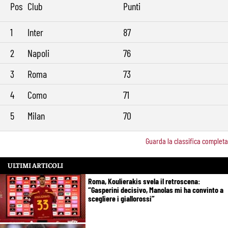
Pos
Club
Punti
Roma, il mercato ora è nelle sue mani: dopo Molina manca soltanto
9:29
l’ala
1
Inter
87
2
Napoli
76
3
Roma
73
4
Como
71
5
Milan
70
Guarda la classifica completa
ULTIMI ARTICOLI
Roma, Koulierakis svela il retroscena:
“Gasperini decisivo, Manolas mi ha convinto a
scegliere i giallorossi”