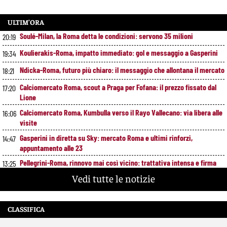
ULTIM’ORA
Soulé-Milan, la Roma detta le condizioni: servono 35 milioni
20:19
Koulierakis-Roma, impatto immediato: gol e messaggio a Gasperini
19:34
Ndicka-Roma, futuro più chiaro: il messaggio che allontana il mercato
18:21
Calciomercato Roma, scout a Praga per Fofana: il prezzo fissato dal
17:20
Lione
Calciomercato Roma, Kumbulla verso il Rayo Vallecano: via libera alle
16:06
visite
Gasperini in diretta su Sky: mercato Roma e ultimi rinforzi,
14:47
appuntamento alle 23
Pellegrini-Roma, rinnovo mai così vicino: trattativa intensa e firma
13:25
attesa a breve
Vedi tutte le notizie
Nuova maglia Roma 2026/27, svelato il kit Away: torna lo storico
12:00
stemma del 1938
CLASSIFICA
Alajbegovic, Pjanic svela il ruolo: perché il talento seguito dalla Roma
10:39
ha scelto la Juventus