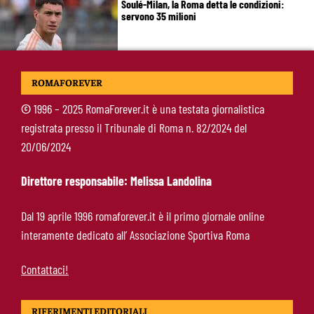
Soulé-Milan, la Roma detta le condizioni:
servono 35 milioni
Koulierakis-Roma, impatto immediato: gol e
ROMAFOREVER
messaggio a Gasperini
©
1996 – 2025 RomaForever.it è una testata giornalistica
registrata presso il Tribunale di Roma n. 82/2024 del
Ndicka-Roma, futuro più chiaro: il messaggio
20/06/2024
che allontana il mercato
Direttore responsabile: Melissa Landolina
Calciomercato Roma, scout a Praga per
Dal 19 aprile 1996 romaforever.it è il primo giornale online
Fofana: il prezzo fissato dal Lione
interamente dedicato all’ Associazione Sportiva Roma
Contattaci!
RIFERIMENTI EDITORIALI