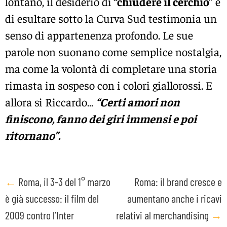
lontano, il desiderio di
“chiudere il cerchio”
e
di esultare sotto la
Curva Sud
testimonia un
senso di appartenenza profondo. Le sue
parole non suonano come semplice nostalgia,
ma come la volontà di completare una storia
rimasta in sospeso con i colori giallorossi. E
allora si Riccardo…
“Certi amori non
finiscono, fanno dei giri immensi e poi
ritornano”.
Post
←
Roma, il 3-3 del 1° marzo
Roma: il brand cresce e
è già successo: il film del
aumentano anche i ricavi
navigation
2009 contro l’Inter
relativi al merchandising
→