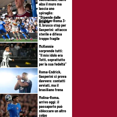
alza il muro ma
lascia uno
spiraglio:
“Dipende dalle
Brighton-Roma 3-
offerte”
0, brusco stop per
Gasperini: attacco
sterile e difesa
troppo fragile
McKennie
sorprende tutti:
“Il mio idolo era
Totti, soprattutto
per la sua fedeltà”
Roma-Endrick,
Gasperini ci prova
davvero: contatti
avviati, ma il
brasiliano frena
Molina-Roma,
arrivo oggi: il
passaporto può
sbloccare un altro
colpo