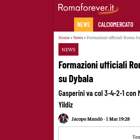
Skip
to
content
NEWS
CALCIOMERCATO
Home
»
News
»
Formazioni ufficiali Roma-Juv
NEWS
Formazioni ufficiali R
su Dybala
Gasperini va col 3-4-2-1 con 
Yildiz
Jacopo Mandò
-
1 Mar 19:28
Tem