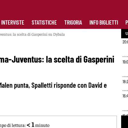
INTERVISTE
STATISTICHE
TRIGORIA
INFO BIGLIETTI
P
U
entus: la scelta di Gasperini su Dybala
20:
oma-Juventus: la scelta di Gasperini
19:
18:
Malen punta, Spalletti risponde con David e
16:
15:
< 1
po di lettura:
minuto