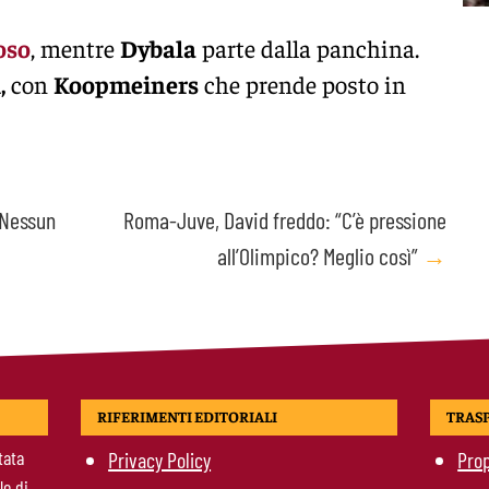
oso
, mentre
Dybala
parte dalla panchina.
,
con
Koopmeiners
che prende posto in
 “Nessun
Roma-Juve, David freddo: “C’è pressione
all’Olimpico? Meglio così”
→
RIFERIMENTI EDITORIALI
TRAS
tata
Privacy Policy
Prop
le di