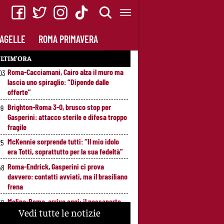
AGELLE
ROMA PRIMAVERA
LTIM’ORA
Roma-Cacciamani, Cairo alza il muro ma
03
lascia uno spiraglio: “Dipende dalle
offerte”
Brighton-Roma 3-0, brusco stop per
09
Gasperini: attacco sterile e difesa troppo
fragile
McKennie sorprende tutti: “Il mio idolo
25
era Totti, soprattutto per la sua fedeltà”
Roma-Endrick, Gasperini ci prova
48
davvero: contatti avviati, ma il brasiliano
frena
Molina-Roma, arrivo oggi: il passaporto
59
Vedi tutte le notizie
può sbloccare un altro colpo