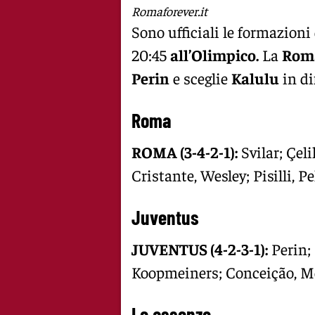
Romaforever.it
Sono ufficiali le formazioni
20:45
all’Olimpico.
La
Rom
Perin
e sceglie
Kalulu
in di
Roma
ROMA (3-4-2-1):
Svilar; Çel
Cristante, Wesley; Pisilli, P
Juventus
JUVENTUS (4-2-3-1):
Perin;
Koopmeiners; Conceição, Mc
Le assenze