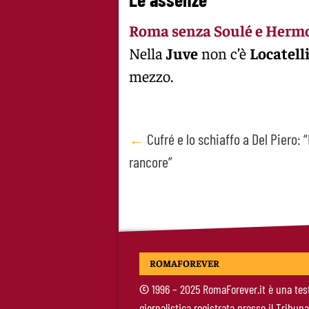
Roma senza Soulé e Herm
Nella
Juve
non c’è
Locatelli
mezzo.
Post
←
Cufré e lo schiaffo a Del Piero:
rancore”
navigation
ROMAFOREVER
©
1996 – 2025 RomaForever.it è una tes
giornalistica registrata presso il Tribuna