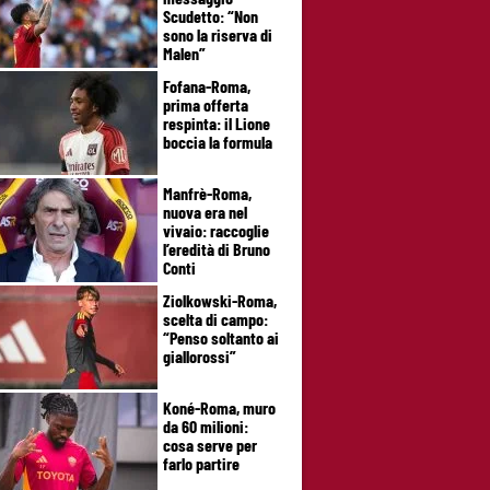
Scudetto: “Non
sono la riserva di
Malen”
Fofana-Roma,
prima offerta
respinta: il Lione
boccia la formula
Manfrè-Roma,
nuova era nel
vivaio: raccoglie
l’eredità di Bruno
Conti
Ziolkowski-Roma,
scelta di campo:
“Penso soltanto ai
giallorossi”
Koné-Roma, muro
da 60 milioni:
cosa serve per
farlo partire