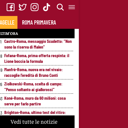
AGELLE
ROMA PRIMAVERA
LTIM’ORA
Castro-Roma, messaggio Scudetto: “Non
01
sono la riserva di Malen”
Fofana-Roma, prima offerta respinta: il
58
Lione boccia la formula
Manfrè-Roma, nuova era nel vivaio:
39
raccoglie l’eredità di Bruno Conti
Ziolkowski-Roma, scelta di campo:
26
“Penso soltanto ai giallorossi”
Koné-Roma, muro da 60 milioni: cosa
03
serve per farlo partire
Brighton-Roma, ultimo test del ritiro:
53
orario e programma dei giallorossi
Vedi tutte le notizie
Nusa-Roma, la pista si raffredda:
7