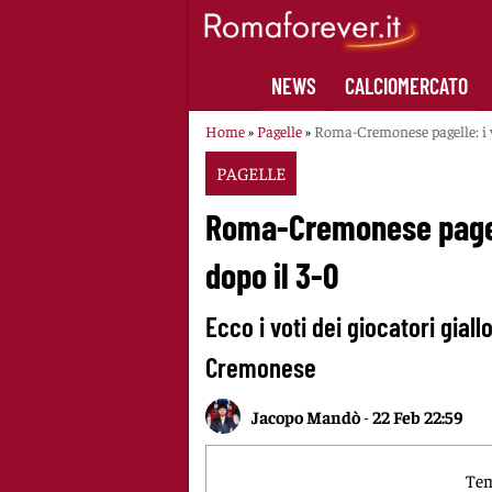
Skip
to
content
NEWS
CALCIOMERCATO
Home
»
Pagelle
»
Roma-Cremonese pagelle: i vo
PAGELLE
Roma-Cremonese pagelle
dopo il 3-0
Ecco i voti dei giocatori gial
Cremonese
Jacopo Mandò
-
22 Feb 22:59
Tem