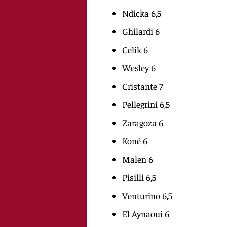
Ndicka 6,5
Ghilardi 6
Celik 6
Wesley 6
Cristante 7
Pellegrini 6,5
Zaragoza 6
Koné 6
Malen 6
Pisilli 6,5
Venturino 6,5
El Aynaoui 6