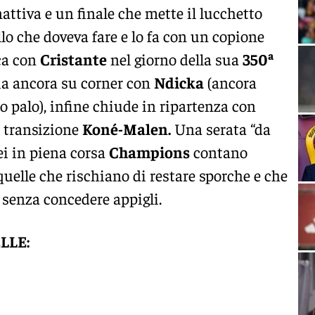
nattiva e un finale che mette il lucchetto
lo che doveva fare e lo fa con un copione
ca con
Cristante
nel giorno della sua
350ª
ia ancora su corner con
Ndicka
(ancora
 palo), infine chiude in ripartenza con
a transizione
Koné-Malen.
Una serata “da
ei in piena corsa
Champions
contano
quelle che rischiano di restare sporche e che
 senza concedere appigli.
LLE: