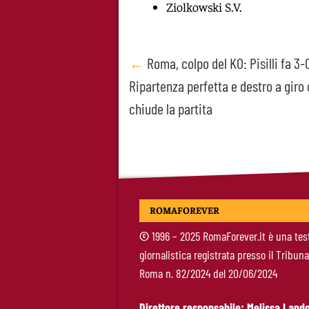
Ziolkowski S.V.
Post
←
Roma, colpo del KO: Pisilli fa 3-0 
Ripartenza perfetta e destro a giro
navigation
chiude la partita
ROMAFOREVER
©
1996 – 2025 RomaForever.it è una tes
giornalistica registrata presso il Tribuna
Roma n. 82/2024 del 20/06/2024
Direttore responsabile: Melissa Lando