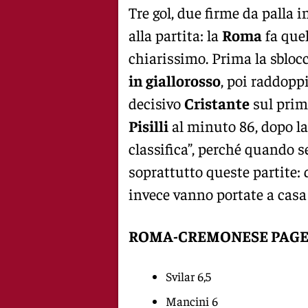
Tre gol, due firme da palla i
alla partita: la
Roma
fa quel
chiarissimo. Prima la sbloc
in giallorosso
, poi raddopp
decisivo
Cristante
sul primo
Pisilli
al minuto 86, dopo l
classifica”, perché quando s
soprattutto queste partite: 
invece vanno portate a casa
ROMA-CREMONESE PAGE
Svilar 6,5
Mancini 6