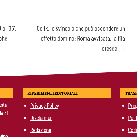
all’86’.
Celik, lo svincolo che può accendere un
 che
effetto domino: Roma avvisata, la fila
cresce
→
RIFERIMENTI EDITORIALI
TRAS
tata
Privacy Policy
Prop
le di
Disclaimer
Poli
Redazione
Codi
lina