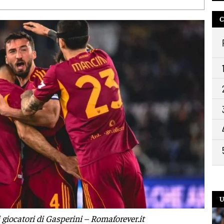
C
10:
9:2
U
giocatori di Gasperini – Romaforever.it