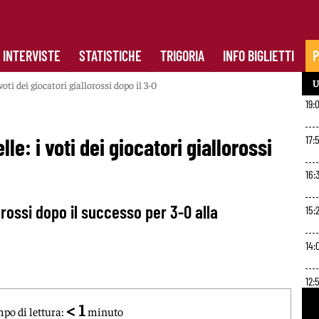
INTERVISTE
STATISTICHE
TRIGORIA
INFO BIGLIETTI
P
U
ti dei giocatori giallorossi dopo il 3-0
19:
17:
: i voti dei giocatori giallorossi
16:
lorossi dopo il successo per 3-0 alla
15:
14:
12:
< 1
po di lettura:
minuto
11:4