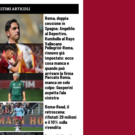
LTIMI ARTICOLI
Roma, doppia
cessione in
Spagna: Angeliño
al Deportivo,
Kumbulla al Rayo
Vallecano
Pellegrini-Roma,
rinnovo già
impostato: ecco
cosa manca e
quando può
arrivare la firma
Mercato Roma,
manca un solo
colpo: Gasperini
aspetta l’ala
sinistra
Roma-Read, il
retroscena:
rifiutati 29 milioni
e il 10% sulla
rivendita