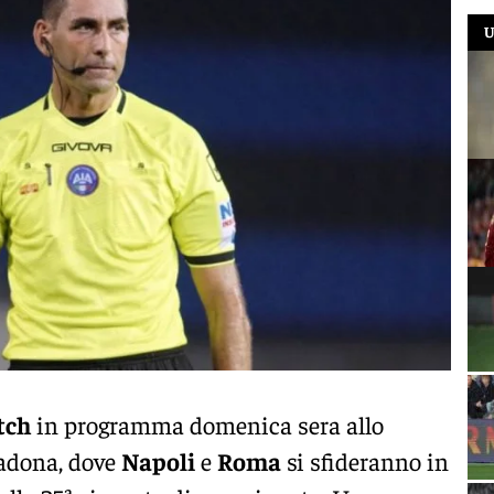
U
tch
in programma domenica sera allo
adona, dove
Napoli
e
Roma
si sfideranno in