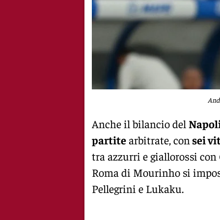
And
Anche il bilancio del
Napol
partite
arbitrate, con
sei vi
tra azzurri e giallorossi co
Roma di Mourinho si impose 
Pellegrini e Lukaku.