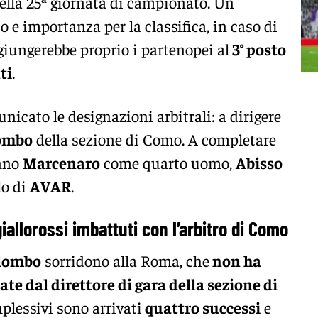
ella 25ª giornata di campionato. Un
o e importanza per la classifica, in caso di
ggiungerebbe proprio i partenopei al
3° posto
ti
.
icato le designazioni arbitrali: a dirigere
ombo
della sezione di Como. A completare
anno
Marcenaro
come quarto uomo,
Abisso
lo di
AVAR
.
allorossi imbattuti con l’arbitro di Como
lombo
sorridono alla Roma, che
non ha
ate dal direttore di gara della sezione di
lessivi sono arrivati
quattro successi
e