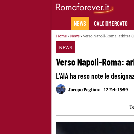
Skip
to
content
NEWS
CALCIOMERCATO
Home
»
News
»
Verso Napoli-Roma: arbitra C
NEWS
Verso Napoli-Roma: arb
L’AIA ha reso note le designaz
Jacopo Pagliara
-
12 Feb 15:59
Te