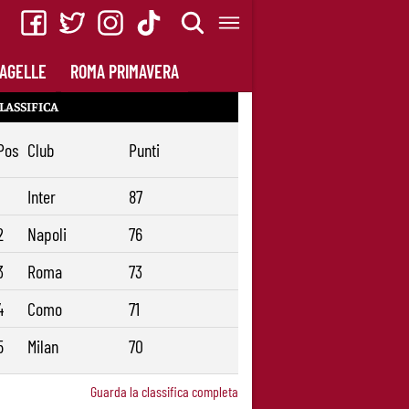
AGELLE
ROMA PRIMAVERA
LASSIFICA
Pos
Club
Punti
1
Inter
87
2
Napoli
76
3
Roma
73
4
Como
71
5
Milan
70
Guarda la classifica completa