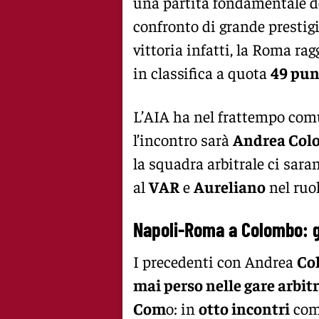
una partita fondamentale d
confronto di grande prestigi
vittoria infatti, la Roma ra
in classifica a quota
49 pun
L’AIA ha nel frattempo comun
l’incontro sarà
Andrea Col
la squadra arbitrale ci sar
al
VAR
e
Aureliano
nel ruo
Napoli-Roma a Colombo: gi
I precedenti con Andrea
Co
mai perso nelle gare arbitr
Com
o: in
otto incontri
comp