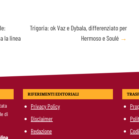
le:
Trigoria: ok Vaz e Dybala, differenziato per
a la linea
Hermoso e Soulé
→
RIFERIMENTI EDITORIALI
TRAS
tata
Privacy Policy
Prop
le di
Disclaimer
Poli
Redazione
Codi
lina