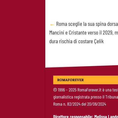
Post
←
Roma sceglie la sua spina dorsa
Mancini e Cristante verso il 2029, m
navigation
dura rischia di costare Çelik
ROMAFOREVER
©
1996 – 2025 RomaForever.it è una tes
giornalistica registrata presso il Tribuna
Roma n. 82/2024 del 20/06/2024
Direttore responsabile: Melissa Lando