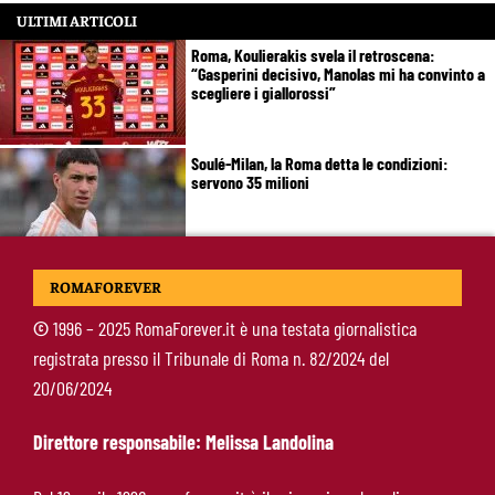
ULTIMI ARTICOLI
Roma, Koulierakis svela il retroscena:
“Gasperini decisivo, Manolas mi ha convinto a
scegliere i giallorossi”
Soulé-Milan, la Roma detta le condizioni:
servono 35 milioni
Koulierakis-Roma, impatto immediato: gol e
ROMAFOREVER
messaggio a Gasperini
©
1996 – 2025 RomaForever.it è una testata giornalistica
registrata presso il Tribunale di Roma n. 82/2024 del
Ndicka-Roma, futuro più chiaro: il messaggio
20/06/2024
che allontana il mercato
Direttore responsabile: Melissa Landolina
Calciomercato Roma, scout a Praga per