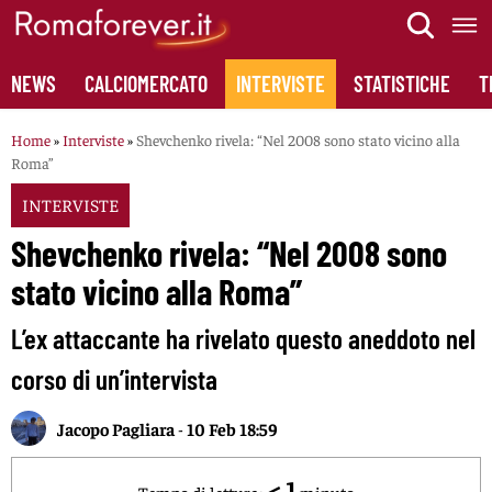
Skip
to
content
NEWS
CALCIOMERCATO
INTERVISTE
STATISTICHE
T
Home
»
Interviste
»
Shevchenko rivela: “Nel 2008 sono stato vicino alla
Roma”
INTERVISTE
Shevchenko rivela: “Nel 2008 sono
stato vicino alla Roma”
L’ex attaccante ha rivelato questo aneddoto nel
corso di un’intervista
Jacopo Pagliara
-
10 Feb 18:59
< 1
Tempo di lettura:
minuto