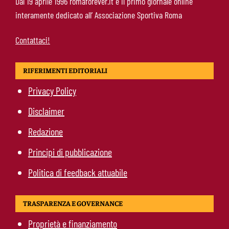
Dal 19 aprile 1996 romaforever.it è il primo giornale online
Fofana: il prezzo fissato dal Lione
interamente dedicato all’ Associazione Sportiva Roma
Contattaci!
RIFERIMENTI EDITORIALI
Privacy Policy
Disclaimer
Redazione
Principi di pubblicazione
Politica di feedback attuabile
TRASPARENZA E GOVERNANCE
Proprietà e finanziamento