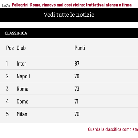
Pellegrini-Roma, rinnovo mai così vicino: trattativa intensa e firma
13:25
attesa a breve
Vedi tutte le notizie
Nuova maglia Roma 2026/27, svelato il kit Away: torna lo storico
12:00
stemma del 1938
CLASSIFICA
Alajbegovic, Pjanic svela il ruolo: perché il talento seguito dalla Roma
10:39
ha scelto la Juventus
Pos
Club
Punti
Roma, il mercato ora è nelle sue mani: dopo Molina manca soltanto
9:29
l’ala
1
Inter
87
2
Napoli
76
3
Roma
73
4
Como
71
5
Milan
70
Guarda la classifica completa