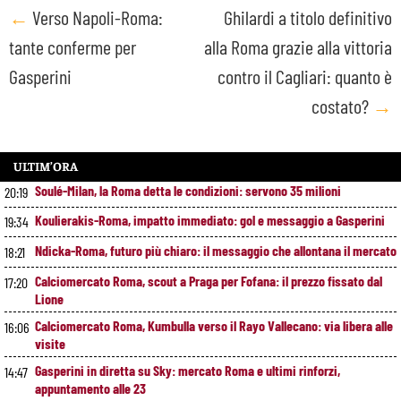
Post
←
Verso Napoli-Roma:
Ghilardi a titolo definitivo
tante conferme per
alla Roma grazie alla vittoria
navigation
Gasperini
contro il Cagliari: quanto è
costato?
→
ULTIM’ORA
Soulé-Milan, la Roma detta le condizioni: servono 35 milioni
20:19
Koulierakis-Roma, impatto immediato: gol e messaggio a Gasperini
19:34
Ndicka-Roma, futuro più chiaro: il messaggio che allontana il mercato
18:21
Calciomercato Roma, scout a Praga per Fofana: il prezzo fissato dal
17:20
Lione
Calciomercato Roma, Kumbulla verso il Rayo Vallecano: via libera alle
16:06
visite
Gasperini in diretta su Sky: mercato Roma e ultimi rinforzi,
14:47
appuntamento alle 23