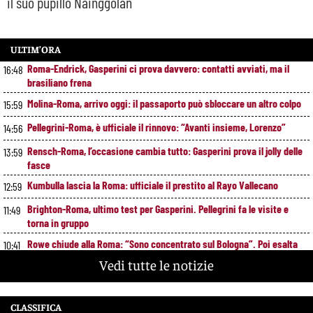
il suo pupillo Nainggolan
ULTIM’ORA
Roma-Endrick, Gasperini ci prova davvero: contatti avviati, ma il
16:48
brasiliano frena
Molina-Roma, arrivo oggi: il passaporto può sbloccare un altro colpo
15:59
Pellegrini-Roma, è ufficiale il rinnovo: “Avanti insieme, Lorenzo”
14:56
Rensch-Roma, l’occasione cambia tutto: Gasperini prova il jolly delle
13:59
fasce
Kumbulla lascia la Roma: ufficiale il prestito al Rayo Vallecano
12:59
Brighton-Roma, ultimo test per Gasperini. Pellegrini fa le visite e
11:49
torna in gruppo
Rowe chiude alla Roma: “Sono concentrato sul Bologna”. Poi esalta
10:41
Castro e Dovbyk
Vedi tutte le notizie
Mercato Roma, Gasperini aspetta ancora il suo trequartista: Nusa
9:32
sfuma, ora Fofana e Gittens
CLASSIFICA