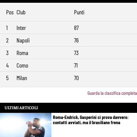
Pos
Club
Punti
1
Inter
87
2
Napoli
76
3
Roma
73
4
Como
71
5
Milan
70
Guarda la classifica completa
ULTIMI ARTICOLI
Roma-Endrick, Gasperini ci prova davvero:
contatti avviati, ma il brasiliano frena