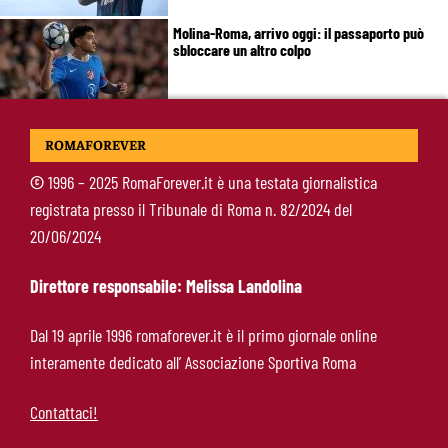
Molina-Roma, arrivo oggi: il passaporto può
sbloccare un altro colpo
Pellegrini-Roma, è ufficiale il rinnovo: “Avanti
ROMAFOREVER
insieme, Lorenzo”
©
1996 – 2025 RomaForever.it è una testata giornalistica
registrata presso il Tribunale di Roma n. 82/2024 del
Rensch-Roma, l’occasione cambia tutto:
20/06/2024
Gasperini prova il jolly delle fasce
Direttore responsabile: Melissa Landolina
Kumbulla lascia la Roma: ufficiale il prestito al
Dal 19 aprile 1996 romaforever.it è il primo giornale online
Rayo Vallecano
interamente dedicato all’ Associazione Sportiva Roma
Contattaci!