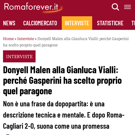
Skip
to
content
NEWS
CALCIOMERCATO
INTERVISTE
STATISTICHE
T
Home
»
Interviste
»
Donyell Malen alla Gianluca Vialli: perché Gasperini
ha scelto proprio quel paragone
INTERVISTE
Donyell Malen alla Gianluca Vialli:
perché Gasperini ha scelto proprio
quel paragone
Non è una frase da dopopartita: è una
descrizione tecnica e mentale. E dopo Roma-
Cagliari 2-0, suona come una promessa