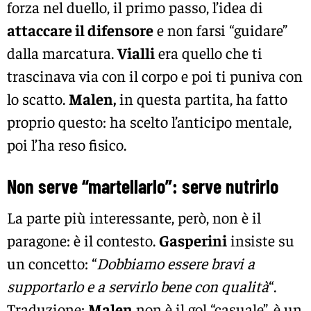
forza nel duello, il primo passo, l’idea di
attaccare il difensore
e non farsi “guidare”
dalla marcatura.
Vialli
era quello che ti
trascinava via con il corpo e poi ti puniva con
lo scatto.
Malen,
in questa partita, ha fatto
proprio questo: ha scelto l’anticipo mentale,
poi l’ha reso fisico.
Non serve “martellarlo”: serve nutrirlo
La parte più interessante, però, non è il
paragone: è il contesto.
Gasperini
insiste su
un concetto: “
Dobbiamo essere bravi a
supportarlo e a servirlo bene con qualità
“.
Traduzione:
Malen
non è il gol “casuale”, è un