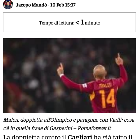
Jacopo Mandò
-
10 Feb 15:37
< 1
Tempo di lettura:
minuto
Malen, doppietta all’Olimpico e paragone con Vialli: cosa
c’è in quella frase di Gasperini – Romaforever.it
La doppietta contro il
Cagliari
ha già fatto il