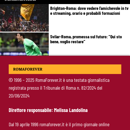
Brighton-Roma: dove vedere l’amichevole in tv
e streaming, orario e probabili formazioni
Svilar-Roma, promessa sul futuro: “Qui sto
bene, voglio restare”
Castro-Roma, messaggio Scudetto: “Non sono
ROMAFOREVER
la riserva di Malen”
©
1996 – 2025 RomaForever.it è una testata giornalistica
registrata presso il Tribunale di Roma n. 82/2024 del
Fofana-Roma, prima offerta respinta: il Lione
20/06/2024
boccia la formula
Direttore responsabile: Melissa Landolina
Manfrè-Roma, nuova era nel vivaio: raccoglie
Dal 19 aprile 1996 romaforever.it è il primo giornale online
l’eredità di Bruno Conti