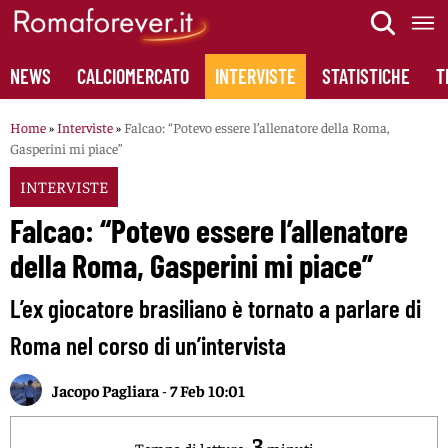
Skip
to
content
NEWS
CALCIOMERCATO
INTERVISTE
STATISTICHE
T
Home
»
Interviste
»
Falcao: “Potevo essere l’allenatore della Roma,
Gasperini mi piace”
INTERVISTE
Falcao: “Potevo essere l’allenatore
della Roma, Gasperini mi piace”
L’ex giocatore brasiliano è tornato a parlare di
Roma nel corso di un’intervista
Jacopo Pagliara
-
7 Feb 10:01
3
Tempo di lettura:
minuti