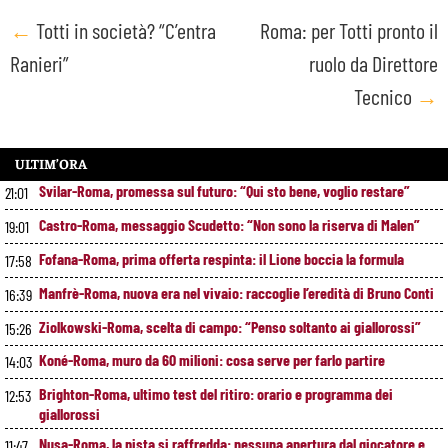
Post
←
Totti in società? “C’entra
Roma: per Totti pronto il
Ranieri”
ruolo da Direttore
navigation
Tecnico
→
ULTIM’ORA
Svilar-Roma, promessa sul futuro: “Qui sto bene, voglio restare”
21:01
Castro-Roma, messaggio Scudetto: “Non sono la riserva di Malen”
19:01
Fofana-Roma, prima offerta respinta: il Lione boccia la formula
17:58
Manfrè-Roma, nuova era nel vivaio: raccoglie l’eredità di Bruno Conti
16:39
Ziolkowski-Roma, scelta di campo: “Penso soltanto ai giallorossi”
15:26
Koné-Roma, muro da 60 milioni: cosa serve per farlo partire
14:03
Brighton-Roma, ultimo test del ritiro: orario e programma dei
12:53
giallorossi
Nusa-Roma, la pista si raffredda: nessuna apertura dal giocatore e
11:47