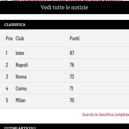
dal Lipsia
Vedi tutte le notizie
Alberto De Rossi nuovo presidente dell’Ostiamare: riparte dal club del
10:41
figlio Daniele
CLASSIFICA
Pellegrini resta alla Roma: rinnovo di un anno e ingaggio dimezzato
9:29
Pos
Club
Punti
1
Inter
87
2
Napoli
76
3
Roma
73
4
Como
71
5
Milan
70
Guarda la classifica completa
ULTIMI ARTICOLI