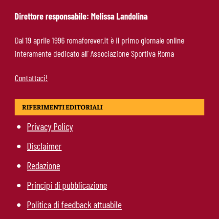
Fiorentina
Direttore responsabile: Melissa Landolina
Roma, Gasperini lancia l’allarme dopo il
Dal 19 aprile 1996 romaforever.it è il primo giornale online
Brighton: “Ci manca qualcosa. Cessioni?
interamente dedicato all’ Associazione Sportiva Roma
Chiedete alla società”
Contattaci!
RIFERIMENTI EDITORIALI
Privacy Policy
Disclaimer
Redazione
Principi di pubblicazione
Politica di feedback attuabile