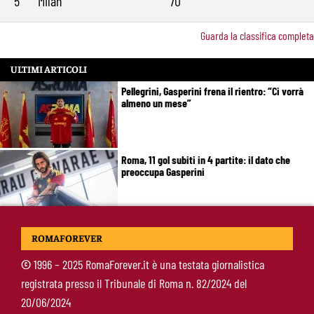
5
Milan
70
Guarda la classifica completa
ULTIMI ARTICOLI
Pellegrini, Gasperini frena il rientro: “Ci vorrà
almeno un mese”
Roma, 11 gol subiti in 4 partite: il dato che
preoccupa Gasperini
Gasperini boccia la Roma: “Partita pessima”.
ROMAFOREVER
E lancia un altro messaggio sul mercato
©
1996 – 2025 RomaForever.it è una testata giornalistica
registrata presso il Tribunale di Roma n. 82/2024 del
Roma, termina il tour britannico: Gasperini
20/06/2024
concede due giorni di riposo, poi testa alla