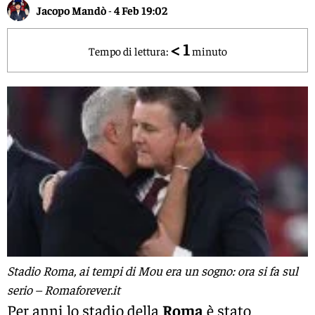
Jacopo Mandò
-
4 Feb 19:02
< 1
Tempo di lettura:
minuto
Stadio Roma, ai tempi di Mou era un sogno: ora si fa sul
serio – Romaforever.it
Per anni lo stadio della
Roma
è stato