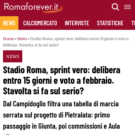
Skip
to
content
NEWS
CALCIOMERCATO
INTERVISTE
STATISTICHE
T
Home
»
News
»
Stadio Roma, sprint vero: delibera entro 15 giorni e voto a
febbraio. Stavolta si fa sul serio?
NEWS
Stadio Roma, sprint vero: delibera
entro 15 giorni e voto a febbraio.
Stavolta si fa sul serio?
Dal Campidoglio filtra una tabella di marcia
serrata sul progetto di Pietralata: primo
passaggio in Giunta, poi commissioni e Aula