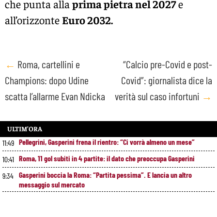
che punta alla
prima pietra nel 2027
e
all’orizzonte
Euro 2032.
Post
←
Roma, cartellini e
“Calcio pre-Covid e post-
Champions: dopo Udine
Covid”: giornalista dice la
navigation
scatta l’allarme Evan Ndicka
verità sul caso infortuni
→
ULTIM’ORA
Pellegrini, Gasperini frena il rientro: “Ci vorrà almeno un mese”
11:49
Roma, 11 gol subiti in 4 partite: il dato che preoccupa Gasperini
10:41
Gasperini boccia la Roma: “Partita pessima”. E lancia un altro
9:34
messaggio sul mercato