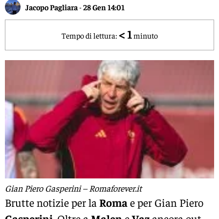
Jacopo Pagliara
-
28 Gen 14:01
< 1
Tempo di lettura:
minuto
Gian Piero Gasperini – Romaforever.it
Brutte notizie per la
Roma
e per Gian Piero
Gasperini
. Oltre a
Malen
e
Vaz
ancora out