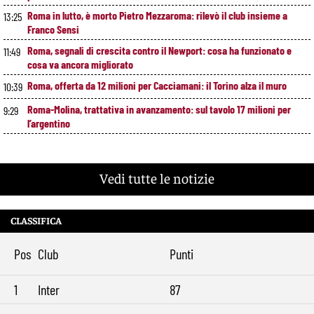
Roma in lutto, è morto Pietro Mezzaroma: rilevò il club insieme a
13:25
Franco Sensi
Roma, segnali di crescita contro il Newport: cosa ha funzionato e
11:49
cosa va ancora migliorato
Roma, offerta da 12 milioni per Cacciamani: il Torino alza il muro
10:39
Roma-Molina, trattativa in avanzamento: sul tavolo 17 milioni per
9:29
l’argentino
Vedi tutte le notizie
CLASSIFICA
Pos
Club
Punti
1
Inter
87