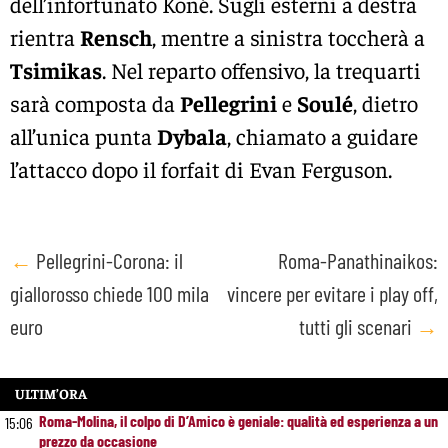
dell’infortunato Koné. Sugli esterni a destra
rientra
Rensch
, mentre a sinistra toccherà a
Tsimikas
. Nel reparto offensivo, la trequarti
sarà composta da
Pellegrini
e
Soulé
, dietro
all’unica punta
Dybala
, chiamato a guidare
l’attacco dopo il forfait di Evan Ferguson.
Post
←
Pellegrini-Corona: il
Roma-Panathinaikos:
giallorosso chiede 100 mila
vincere per evitare i play off,
navigation
euro
tutti gli scenari
→
ULTIM’ORA
Roma-Molina, il colpo di D’Amico è geniale: qualità ed esperienza a un
15:06
prezzo da occasione