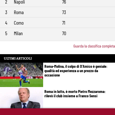
2
Napoli
76
3
Roma
73
4
Como
71
5
Milan
70
Guarda la classifica completa
ULTIMI ARTICOLI
Roma-Molina, il colpo di D’Amico è geniale:
qualità ed esperienza a un prezzo da
occasione
Roma in lutto, è morto Pietro Mezzaroma:
rilevò il club insieme a Franco Sensi