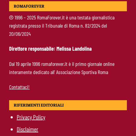
Roma, segnali di crescita contro il Newport:
ROMAFOREVER
cosa ha funzionato e cosa va ancora
migliorato
©
1996 – 2025 RomaForever.it è una testata giornalistica
registrata presso il Tribunale di Roma n. 82/2024 del
Roma, offerta da 12 milioni per Cacciamani: il
20/06/2024
Torino alza il muro
Direttore responsabile: Melissa Landolina
Roma-Molina, trattativa in avanzamento: sul
Dal 19 aprile 1996 romaforever.it è il primo giornale online
tavolo 17 milioni per l’argentino
interamente dedicato all’ Associazione Sportiva Roma
Contattaci!
RIFERIMENTI EDITORIALI
Privacy Policy
Disclaimer