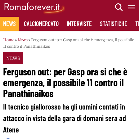
Skip
to
content
NEWS
CALCIOMERCATO
INTERVISTE
STATISTICHE
T
Home
»
News
»
Ferguson out: per Gasp ora si che è emergenza, il possibile
11 contro il Panathinaikos
NEWS
Ferguson out: per Gasp ora si che è
emergenza, il possibile 11 contro il
Panathinaikos
Il tecnico giallorosso ha gli uomini contati in
attacco in vista della gara di domani sera ad
Atene