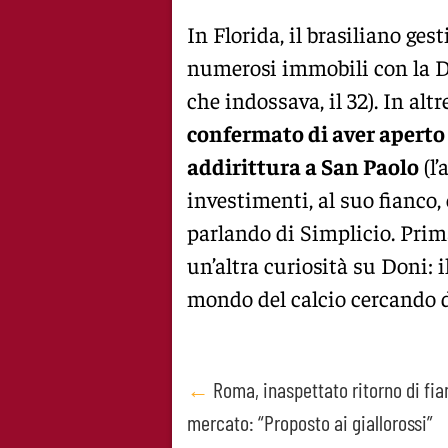
In Florida, il brasiliano ges
numerosi immobili con la 
che indossava, il 32). In altr
confermato di aver aperto 
addirittura a San Paolo
(l’
investimenti, al suo fianco,
parlando di Simplicio. Prima
un’altra curiosità su Doni: 
mondo del calcio cercando di
Post
←
Roma, inaspettato ritorno di fi
mercato: “Proposto ai giallorossi”
navigation