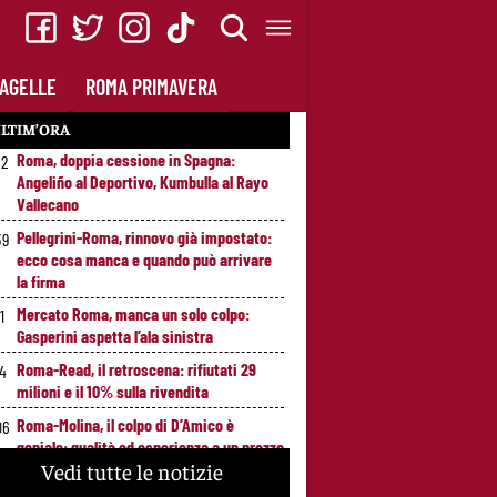
AGELLE
ROMA PRIMAVERA
LTIM’ORA
Roma, doppia cessione in Spagna:
52
Angeliño al Deportivo, Kumbulla al Rayo
Vallecano
Pellegrini-Roma, rinnovo già impostato:
39
ecco cosa manca e quando può arrivare
la firma
Mercato Roma, manca un solo colpo:
1
Gasperini aspetta l’ala sinistra
Roma-Read, il retroscena: rifiutati 29
14
milioni e il 10% sulla rivendita
Roma-Molina, il colpo di D’Amico è
06
geniale: qualità ed esperienza a un prezzo
Vedi tutte le notizie
da occasione