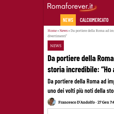
Skip
to
content
NEWS
CALCIOMERCATO
Home
»
News
»
Da portiere della Roma ad imp
divertimenti”
NEWS
Da portiere della Roma
storia incredibile: “Ho
Da portiere della Roma ad imp
uno dei volti più noti della st
Francesco D'Andolfo
-
27 Gen 7: