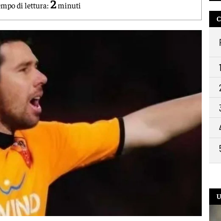
2
13:
mpo di lettura:
minuti
C
11:
10:
9:2
U