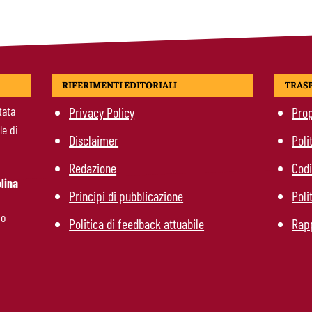
RIFERIMENTI EDITORIALI
TRAS
tata
Privacy Policy
Prop
le di
Disclaimer
Poli
Redazione
Codi
lina
Principi di pubblicazione
Poli
mo
Politica di feedback attuabile
Rapp