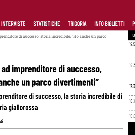
INTERVISTE
STATISTICHE
TRIGORIA
INFO BIGLIETTI
P
U
renditore di auccesso, storia incredibile: “Ho anche un parco
19:
18:
 ad imprenditore di auccesso,
 anche un parco divertimenti”
17:3
renditore di successo, la storia incredibile di
16:
oria giallorossa
15:
46