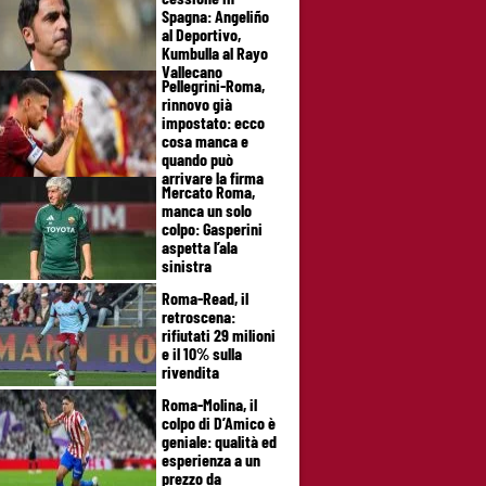
Spagna: Angeliño
al Deportivo,
Kumbulla al Rayo
Vallecano
Pellegrini-Roma,
rinnovo già
impostato: ecco
cosa manca e
quando può
arrivare la firma
Mercato Roma,
manca un solo
colpo: Gasperini
aspetta l’ala
sinistra
Roma-Read, il
retroscena:
rifiutati 29 milioni
e il 10% sulla
rivendita
Roma-Molina, il
colpo di D’Amico è
geniale: qualità ed
esperienza a un
prezzo da