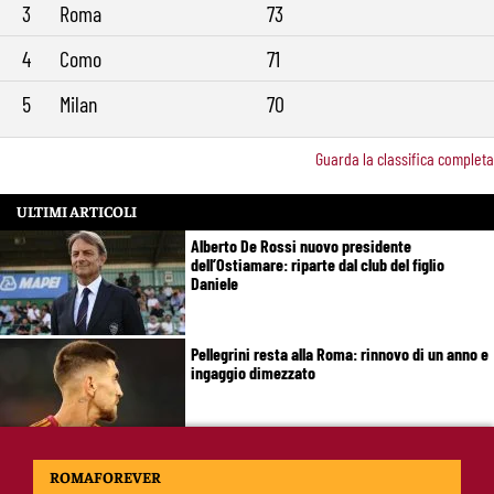
3
Roma
73
4
Como
71
5
Milan
70
Guarda la classifica completa
ULTIMI ARTICOLI
Alberto De Rossi nuovo presidente
dell’Ostiamare: riparte dal club del figlio
Daniele
Pellegrini resta alla Roma: rinnovo di un anno e
ingaggio dimezzato
Roma, Luis Enrique non dimentica i
ROMAFOREVER
giallorossi: foto con i tifosi e la maglia della