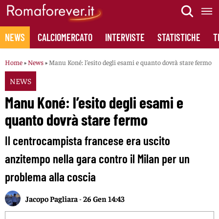
Skip
to
content
NEWS
CALCIOMERCATO
INTERVISTE
STATISTICHE
T
Home
»
News
»
Manu Koné: l’esito degli esami e quanto dovrà stare fermo
NEWS
Manu Koné: l’esito degli esami e
quanto dovrà stare fermo
Il centrocampista francese era uscito
anzitempo nella gara contro il Milan per un
problema alla coscia
Jacopo Pagliara
-
26 Gen 14:43