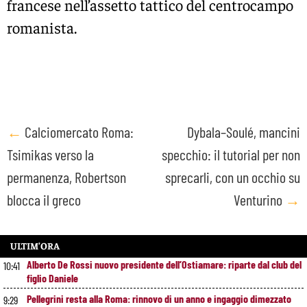
francese nell’assetto tattico del centrocampo
romanista.
Post
←
Calciomercato Roma:
Dybala–Soulé, mancini
Tsimikas verso la
specchio: il tutorial per non
navigation
permanenza, Robertson
sprecarli, con un occhio su
blocca il greco
Venturino
→
ULTIM’ORA
Alberto De Rossi nuovo presidente dell’Ostiamare: riparte dal club del
10:41
figlio Daniele
Pellegrini resta alla Roma: rinnovo di un anno e ingaggio dimezzato
9:29