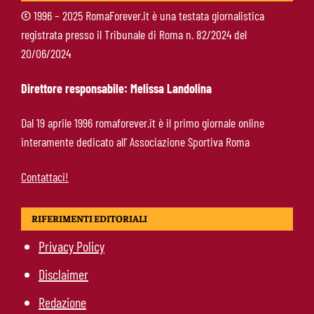
squadra
©
1996 – 2025 RomaForever.it è una testata giornalistica
registrata presso il Tribunale di Roma n. 82/2024 del
Roma, un ex rivela: “Alla Roma abbiamo
20/06/2024
costruito qualcosa di speciale”
Direttore responsabile: Melissa Landolina
Roma, Koulierakis svela il retroscena:
Dal 19 aprile 1996 romaforever.it è il primo giornale online
“Gasperini decisivo, Manolas mi ha convinto a
interamente dedicato all’ Associazione Sportiva Roma
scegliere i giallorossi”
Contattaci!
RIFERIMENTI EDITORIALI
Privacy Policy
Disclaimer
Redazione