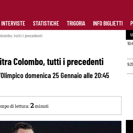
INTERVISTE
STATISTICHE
TRIGORIA
INFO BIGLIETTI
P
U
lombo, tutti i precedenti
10:
tra Colombo, tutti i precedenti
9:2
ll’Olimpico domenica 25 Gennaio alle 20:45
2
mpo di lettura:
minuti