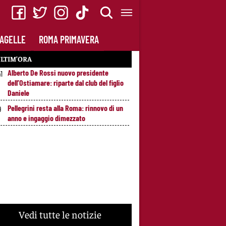
AGELLE
ROMA PRIMAVERA
LTIM’ORA
Alberto De Rossi nuovo presidente
41
dell’Ostiamare: riparte dal club del figlio
Daniele
Pellegrini resta alla Roma: rinnovo di un
9
anno e ingaggio dimezzato
Vedi tutte le notizie