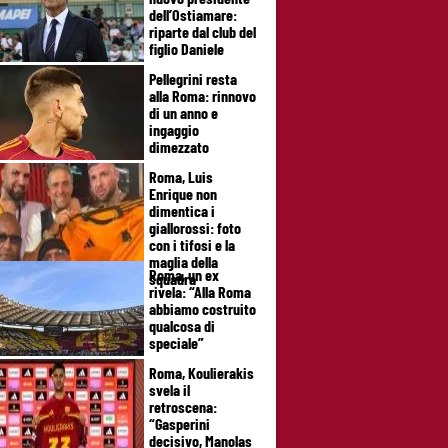
dell’Ostiamare:
riparte dal club del
figlio Daniele
Pellegrini resta
alla Roma: rinnovo
di un anno e
ingaggio
dimezzato
Roma, Luis
Enrique non
dimentica i
giallorossi: foto
con i tifosi e la
maglia della
Roma, un ex
squadra
rivela: “Alla Roma
abbiamo costruito
qualcosa di
speciale”
Roma, Koulierakis
svela il
retroscena:
“Gasperini
decisivo, Manolas