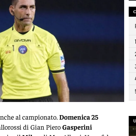
C
 anche al campionato.
Domenica 25
U
allorossi di Gian Piero
Gasperini