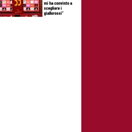
mi ha convinto a
scegliere i
giallorossi”