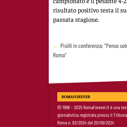
campionato e il pesante 4-2
risultato positivo resta il s
passata stagione.
Post
←
Pisilli in conferenza: “Penso solo
Roma”
navigation
ROMAFOREVER
©
1996 – 2025 RomaForever.it è una tes
giornalistica registrata presso il Tribuna
Roma n. 82/2024 del 20/06/2024