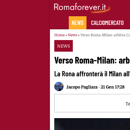
Skip
to
content
NEWS
CALCIOMERCATO
Home
»
News
»
Verso Roma-Milan: arbitra Co
NEWS
Verso Roma-Milan: arbi
La Rona affronterà il Milan a
Jacopo Pagliara
-
21 Gen 17:28
Te