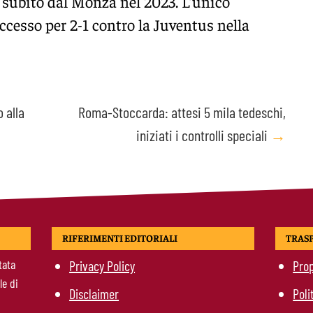
 subito dal Monza nel 2023. L’unico
uccesso per 2-1 contro la Juventus nella
 alla
Roma-Stoccarda: attesi 5 mila tedeschi,
iniziati i controlli speciali
→
RIFERIMENTI EDITORIALI
TRAS
tata
Privacy Policy
Prop
le di
Disclaimer
Poli