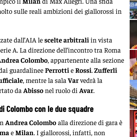
mpico il
Milan
di Max Allegri. Una sfida
to sulle reali ambizioni dei giallorossi in
zzate dall’AIA le
scelte arbitrali
in vista
erie A. La direzione dell’incontro tra Roma
Andrea Colombo
, appartenente alla sezione
 dai guardalinee
Perrotti
e
Rossi
.
Zufferli
fficiale
, mentre la sala
Var
vedrà la
rtato da
Abisso
nel ruolo di
Avar
.
 di Colombo con le due squadre
on
Andrea Colombo
alla direzione di gara è
oma
e
Milan
. I giallorossi, infatti, non