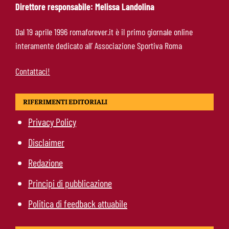
Direttore responsabile: Melissa Landolina
Roma-Molina, il colpo di D’Amico è geniale:
Dal 19 aprile 1996 romaforever.it è il primo giornale online
qualità ed esperienza a un prezzo da
interamente dedicato all’ Associazione Sportiva Roma
occasione
Contattaci!
RIFERIMENTI EDITORIALI
Privacy Policy
Disclaimer
Redazione
Principi di pubblicazione
Politica di feedback attuabile