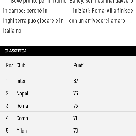
Post
←
Bove pronto per il ritorno
Bailey, sei mesi mai davvero
in campo: perché in
iniziati: Roma-Villa finisce
navigation
Inghilterra può giocare e in
con un arrivederci amaro
→
Italia no
CLASSIFICA
Pos
Club
Punti
1
Inter
87
2
Napoli
76
3
Roma
73
4
Como
71
5
Milan
70