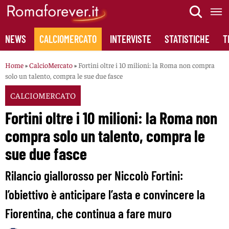
Skip
to
content
NEWS
CALCIOMERCATO
INTERVISTE
STATISTICHE
T
Home
»
CalcioMercato
»
Fortini oltre i 10 milioni: la Roma non compra
solo un talento, compra le sue due fasce
CALCIOMERCATO
Fortini oltre i 10 milioni: la Roma non
compra solo un talento, compra le
sue due fasce
Rilancio giallorosso per Niccolò Fortini:
l’obiettivo è anticipare l’asta e convincere la
Fiorentina, che continua a fare muro