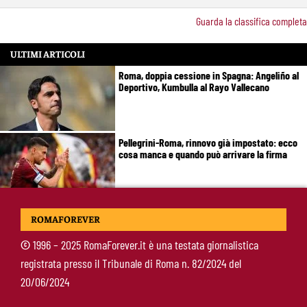
Guarda la classifica completa
ULTIMI ARTICOLI
Roma, doppia cessione in Spagna: Angeliño al
Deportivo, Kumbulla al Rayo Vallecano
Pellegrini-Roma, rinnovo già impostato: ecco
cosa manca e quando può arrivare la firma
Mercato Roma, manca un solo colpo: Gasperini
ROMAFOREVER
aspetta l’ala sinistra
©
1996 – 2025 RomaForever.it è una testata giornalistica
registrata presso il Tribunale di Roma n. 82/2024 del
Roma-Read, il retroscena: rifiutati 29 milioni e
20/06/2024
il 10% sulla rivendita