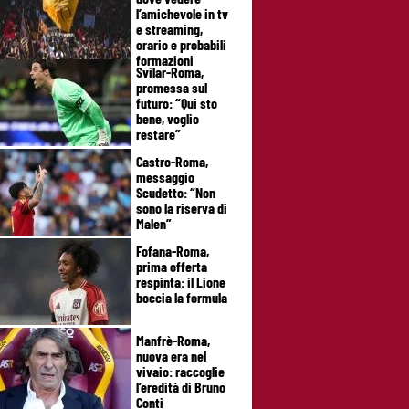
l’amichevole in tv
e streaming,
orario e probabili
formazioni
Svilar-Roma,
promessa sul
futuro: “Qui sto
bene, voglio
restare”
Castro-Roma,
messaggio
Scudetto: “Non
sono la riserva di
Malen”
Fofana-Roma,
prima offerta
respinta: il Lione
boccia la formula
Manfrè-Roma,
nuova era nel
vivaio: raccoglie
l’eredità di Bruno
Conti