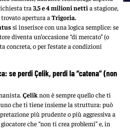
richiesta tra
3,5 e 4 milioni netti
a stagione,
e trovato apertura a
Trigoria.
ntus
si inserisce con una logica semplice: se
atore diventa un’occasione “di mercato” (o
 concreta, o per l’estate a condizioni
: se perdi Çelik, perdi la “catena” (non
omanista.
Çelik
non è sempre quello che ti
 uno che ti tiene insieme la struttura: può
nterpretazione più prudente o più aggressiva a
iocatore che “non ti crea problemi” e, in