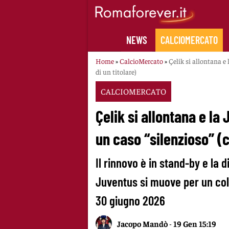
Skip
to
content
NEWS
CALCIOMERCATO
Home
»
CalcioMercato
»
Çelik si allontana e 
di un titolare)
CALCIOMERCATO
Çelik si allontana e la 
un caso “silenzioso” (c
Il rinnovo è in stand-by e la
Juventus si muove per un col
30 giugno 2026
Jacopo Mandò
-
19 Gen 15:19