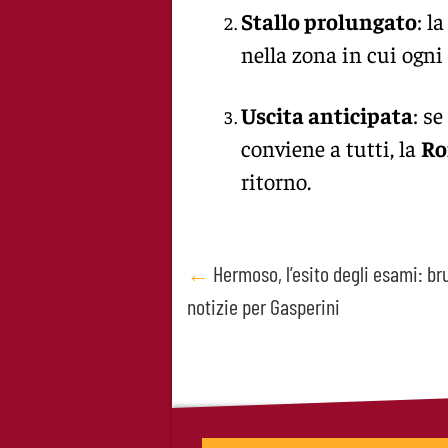
Stallo prolungato
: l
nella zona in cui ogni
Uscita anticipata
: se
conviene a tutti, la
R
ritorno.
Post
←
Hermoso, l’esito degli esami: br
notizie per Gasperini
navigation