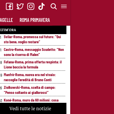
AGELLE
ROMA PRIMAVERA
LTIM’ORA
Svilar-Roma, promessa sul futuro: “Qui
1
sto bene, voglio restare”
Castro-Roma, messaggio Scudetto: “Non
01
sono la riserva di Malen”
Fofana-Roma, prima offerta respinta: il
58
Lione boccia la formula
Manfrè-Roma, nuova era nel vivaio:
39
raccoglie l’eredità di Bruno Conti
Ziolkowski-Roma, scelta di campo:
26
“Penso soltanto ai giallorossi”
Koné-Roma, muro da 60 milioni: cosa
03
serve per farlo partire
Vedi tutte le notizie
Brighton-Roma, ultimo test del ritiro:
53