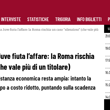
INTERVISTE
STATISTICHE
TRIGORIA
INFO BIGLIETTI
P
U
la Juve fiuta l’affare: la Roma rischia un caso “silenzioso” (che vale più
21:0
19:
Juve fiuta l’affare: la Roma rischia
17:
he vale più di un titolare)
16:
 distanza economica resta ampia: intanto la
15:
po a costo ridotto, puntando sulla scadenza
14:
12: