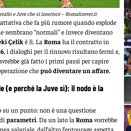
tallo e Juve che si inserisce – Romaforever.it
trattativa che fa più rumore quando esplode
he sembrano “normali” e invece diventano
eki Çelik
è lì. La
Roma
ha il contratto in
26
, i dialoghi per il rinnovo risultano fermi e,
avrebbe già fatto i primi passi per capire
’operazione che
può diventare un affare.
 (e perché la Juve sì): il nodo è la
o su un punto: non è una questione
 di
parametri
. Da un lato la
Roma
vorrebbe
nea salariale, dall’altro l’entourage aspetta