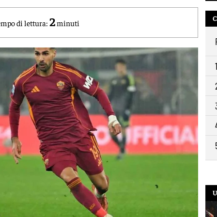
C
2
11:4
mpo di lettura:
minuti
10:
9:2
U