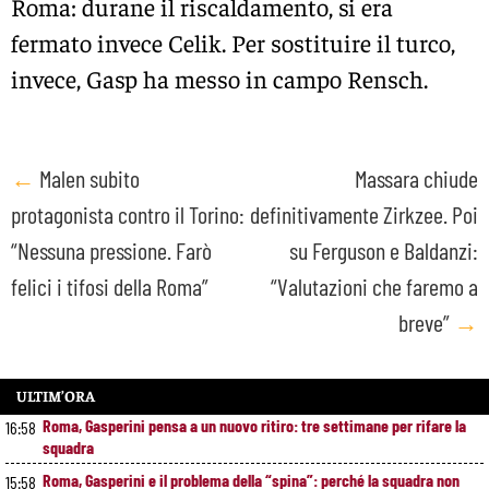
Roma: durane il riscaldamento, si era
fermato invece Celik. Per sostituire il turco,
invece, Gasp ha messo in campo Rensch.
Post
←
Malen subito
Massara chiude
protagonista contro il Torino:
definitivamente Zirkzee. Poi
navigation
“Nessuna pressione. Farò
su Ferguson e Baldanzi:
felici i tifosi della Roma”
“Valutazioni che faremo a
breve”
→
ULTIM’ORA
Roma, Gasperini pensa a un nuovo ritiro: tre settimane per rifare la
16:58
squadra
Roma, Gasperini e il problema della “spina”: perché la squadra non
15:58