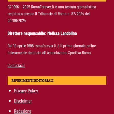
©
1996 – 2025 RomaForever.it è una testata giornalistica
registrata presso il Tribunale di Roma n. 82/2024 del
Gasperini lancia l’allarme mercato: “Roma
20/06/2024
corta, ci serve ancora qualcosa”
Direttore responsabile: Melissa Landolina
Roma, Fofana si complica: spunta Mbaye in
Dal 19 aprile 1996 romaforever.it è il primo giornale online
prestito. Restano vive le piste Endrick e
interamente dedicato all’ Associazione Sportiva Roma
Gittens
Contattaci!
RIFERIMENTI EDITORIALI
Privacy Policy
Disclaimer
Redazione