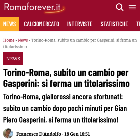
Skip
to
content
NEWS
CALCIOMERCATO
INTERVISTE
STATISTICHE
T
Home
»
News
»
Torino-Roma, subito un cambio per Gasperini: si ferma un
titolarissimo
NEWS
Torino-Roma, subito un cambio per
Gasperini: si ferma un titolarissimo
Torino-Roma, giallorossi ancora sfortunati:
subito un cambio dopo pochi minuti per Gian
Piero Gasperini, si ferma un titolarissimo!
Francesco D'Andolfo
-
18 Gen 18:51