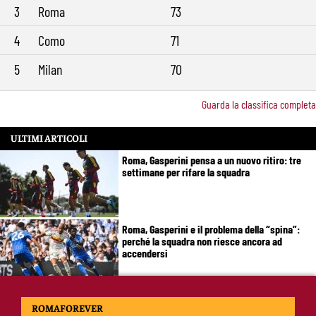
3
Roma
73
4
Como
71
5
Milan
70
Guarda la classifica completa
ULTIMI ARTICOLI
Roma, Gasperini pensa a un nuovo ritiro: tre
settimane per rifare la squadra
Roma, Gasperini e il problema della “spina”:
perché la squadra non riesce ancora ad
accendersi
Brighton-Roma, chi ha deluso di più: Rensch
ROMAFOREVER
soffre, Hermoso fa un passo indietro