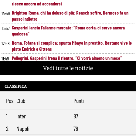
riesce ancora ad accendersi
Brighton-Roma, chi ha deluso di più: Rensch soffre, Hermoso fa un
14:59
passo indietro
Gasperini lancia l’allarme mercato: “Roma corta, ci serve ancora
13:57
qualcosa”
Roma, Fofana si complica: spunta Mbaye in prestito. Restano vive le
12:58
piste Endrick e Gittens
Pellegrini, Gasperini frena il rientro: “Ci vorrà almeno un mese”
11:49
Vedi tutte le notizie
Roma, 11 gol subiti in 4 partite: il dato che preoccupa Gasperini
10:41
Gasperini boccia la Roma: “Partita pessima”. E lancia un altro
9:34
messaggio sul mercato
CLASSIFICA
Pos
Club
Punti
1
Inter
87
2
Napoli
76