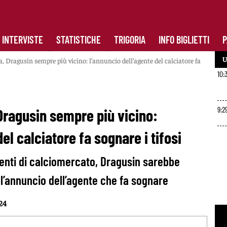
INTERVISTE
STATISTICHE
TRIGORIA
INFO BIGLIETTI
P
U
Dragusin sempre più vicino: l’annuncio dell’agente del calciatore fa
10:
9:2
ragusin sempre più vicino:
el calciatore fa sognare i tifosi
enti di calciomercato, Dragusin sarebbe
l’annuncio dell’agente che fa sognare
24