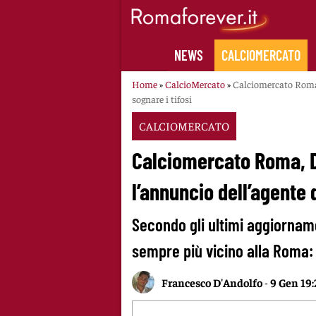
Skip
to
content
NEWS
CALCIOMERCATO
Home
»
CalcioMercato
»
Calciomercato Roma, 
sognare i tifosi
CALCIOMERCATO
Calciomercato Roma, D
l’annuncio dell’agente d
Secondo gli ultimi aggiornam
sempre più vicino alla Roma: 
Francesco D'Andolfo
-
9 Gen 19: