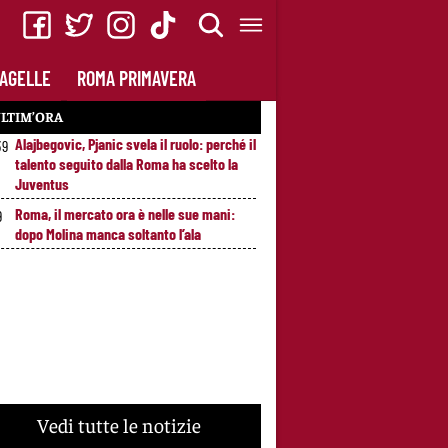
AGELLE
ROMA PRIMAVERA
LTIM’ORA
Alajbegovic, Pjanic svela il ruolo: perché il
39
talento seguito dalla Roma ha scelto la
Juventus
Roma, il mercato ora è nelle sue mani:
9
dopo Molina manca soltanto l’ala
Vedi tutte le notizie