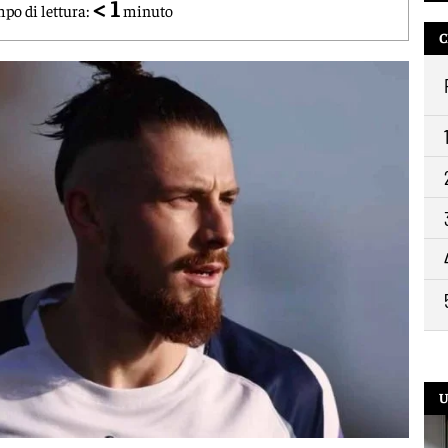
< 1
po di lettura:
minuto
C
U