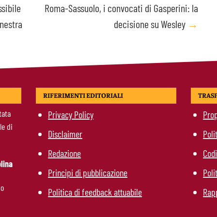
ssibile
Roma-Sassuolo, i convocati di Gasperini: la
inestra
decisione su Wesley
→
RIFERIMENTI EDITORIALI
TRAS
tata
Privacy Policy
Prop
le di
Disclaimer
Poli
Redazione
Codi
lina
Principi di pubblicazione
Poli
mo
Politica di feedback attuabile
Rapp