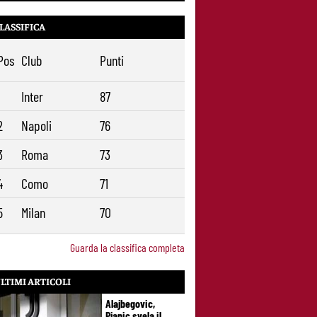
LASSIFICA
Pos
Club
Punti
1
Inter
87
2
Napoli
76
3
Roma
73
4
Como
71
5
Milan
70
Guarda la classifica completa
LTIMI ARTICOLI
Alajbegovic,
Pjanic svela il