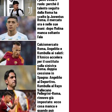
ruolo: perché il
talento seguito
dalla Roma ha
scelto la Juventus
Roma, il mercato
ora è nelle sue
mani: dopo Molina
manca soltanto
l’ala
Calciomercato
Roma, Angeliño e
Kumbulla ai saluti:
D’Amico accelera
per il sostituto
sulla sinistra
Roma, doppia
cessione in
Spagna: Angeliño
al Deportivo,
Kumbulla al Rayo
Vallecano
Pellegrini-Roma,
rinnovo già
impostato: ecco
cosa manca e
quando può