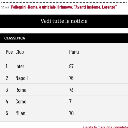
Pellegrini-Roma, è ufficiale il rinnovo: “Avanti insieme, Lorenzo”
14:56
Rensch-Roma, l’occasione cambia tutto: Gasperini prova il jolly delle
13:59
Vedi tutte le notizie
fasce
Kumbulla lascia la Roma: ufficiale il prestito al Rayo Vallecano
12:59
CLASSIFICA
Brighton-Roma, ultimo test per Gasperini. Pellegrini fa le visite e
11:49
torna in gruppo
Pos
Club
Punti
Rowe chiude alla Roma: “Sono concentrato sul Bologna”. Poi esalta
10:41
Castro e Dovbyk
1
Inter
87
Mercato Roma, Gasperini aspetta ancora il suo trequartista: Nusa
9:32
sfuma, ora Fofana e Gittens
2
Napoli
76
3
Roma
73
4
Como
71
5
Milan
70
Guarda la classifica completa