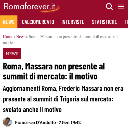
Skip
to
content
NEWS
CALCIOMERCATO
INTERVISTE
STATISTICHE
T
Home
»
News
»
Roma, Massara non presente al summit di mercato: il
motivo
NEWS
Roma, Massara non presente al
summit di mercato: il motivo
Aggiornamenti Roma, Frederic Massara non era
presente al summit di Trigoria sul mercato:
svelato anche il motivo
Francesco D'Andolfo
-
7 Gen 19:42