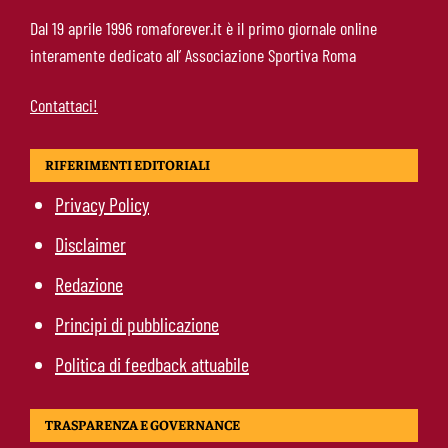
Molina-Roma, arrivo oggi: il passaporto può
Dal 19 aprile 1996 romaforever.it è il primo giornale online
sbloccare un altro colpo
interamente dedicato all’ Associazione Sportiva Roma
Contattaci!
RIFERIMENTI EDITORIALI
Privacy Policy
Disclaimer
Redazione
Principi di pubblicazione
Politica di feedback attuabile
TRASPARENZA E GOVERNANCE