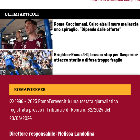
ULTIMI ARTICOLI
Roma-Cacciamani, Cairo alza il muro ma lascia
uno spiraglio: “Dipende dalle offerte”
Brighton-Roma 3-0, brusco stop per Gasperini:
attacco sterile e difesa troppo fragile
McKennie sorprende tutti: “Il mio idolo era
ROMAFOREVER
Totti, soprattutto per la sua fedeltà”
©
1996 – 2025 RomaForever.it è una testata giornalistica
registrata presso il Tribunale di Roma n. 82/2024 del
Roma-Endrick, Gasperini ci prova davvero:
20/06/2024
contatti avviati, ma il brasiliano frena
Direttore responsabile: Melissa Landolina