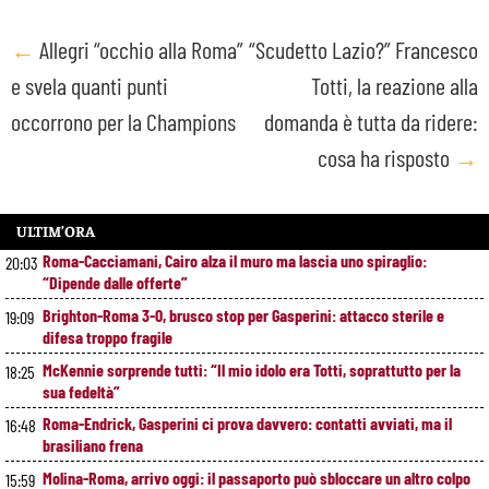
Post
←
Allegri “occhio alla Roma”
“Scudetto Lazio?” Francesco
e svela quanti punti
Totti, la reazione alla
navigation
occorrono per la Champions
domanda è tutta da ridere:
cosa ha risposto
→
ULTIM’ORA
Roma-Cacciamani, Cairo alza il muro ma lascia uno spiraglio:
20:03
“Dipende dalle offerte”
Brighton-Roma 3-0, brusco stop per Gasperini: attacco sterile e
19:09
difesa troppo fragile
McKennie sorprende tutti: “Il mio idolo era Totti, soprattutto per la
18:25
sua fedeltà”
Roma-Endrick, Gasperini ci prova davvero: contatti avviati, ma il
16:48
brasiliano frena
Molina-Roma, arrivo oggi: il passaporto può sbloccare un altro colpo
15:59