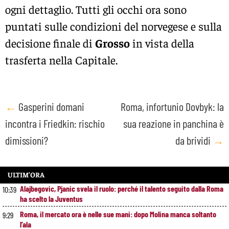
ogni dettaglio. Tutti gli occhi ora sono
puntati sulle condizioni del norvegese e sulla
decisione finale di
Grosso
in vista della
trasferta nella Capitale.
Post
←
Gasperini domani
Roma, infortunio Dovbyk: la
incontra i Friedkin: rischio
sua reazione in panchina è
navigation
dimissioni?
da brividi
→
ULTIM’ORA
Alajbegovic, Pjanic svela il ruolo: perché il talento seguito dalla Roma
10:39
ha scelto la Juventus
Roma, il mercato ora è nelle sue mani: dopo Molina manca soltanto
9:29
l’ala