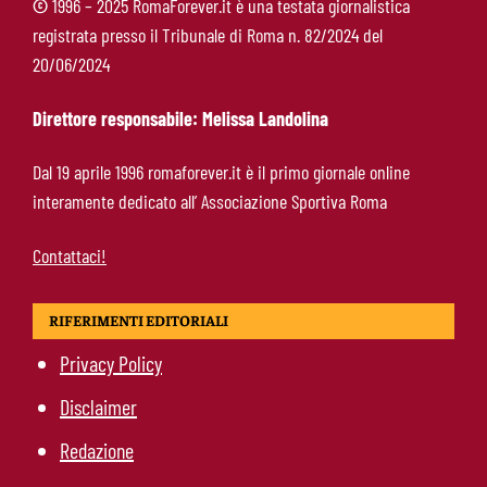
©
1996 – 2025 RomaForever.it è una testata giornalistica
registrata presso il Tribunale di Roma n. 82/2024 del
Roma, doppia cessione in Spagna: Angeliño al
20/06/2024
Deportivo, Kumbulla al Rayo Vallecano
Direttore responsabile: Melissa Landolina
Pellegrini-Roma, rinnovo già impostato: ecco
Dal 19 aprile 1996 romaforever.it è il primo giornale online
cosa manca e quando può arrivare la firma
interamente dedicato all’ Associazione Sportiva Roma
Contattaci!
RIFERIMENTI EDITORIALI
Privacy Policy
Disclaimer
Redazione