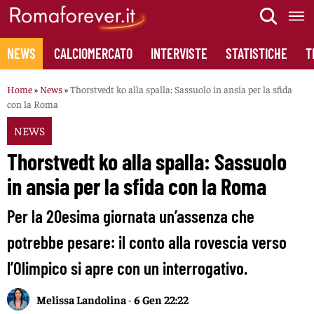
Skip
to
content
NEWS
CALCIOMERCATO
INTERVISTE
STATISTICHE
T
Home
»
News
»
Thorstvedt ko alla spalla: Sassuolo in ansia per la sfida
con la Roma
NEWS
Thorstvedt ko alla spalla: Sassuolo
in ansia per la sfida con la Roma
Per la 20esima giornata un’assenza che
potrebbe pesare: il conto alla rovescia verso
l’Olimpico si apre con un interrogativo.
Melissa Landolina
-
6 Gen 22:22