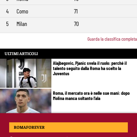
4
Como
71
5
Milan
70
Guarda la classifica completa
ULTIMI ARTICOLI
Alajbegovic, Pjanic svela il ruolo: perché il
talento seguito dalla Roma ha scelto la
Juventus
Roma, il mercato ora è nelle sue mani: dopo
Molina manca soltanto l’ala
Calciomercato Roma, Angeliño e Kumbulla ai
ROMAFOREVER
saluti: D’Amico accelera per il sostituto sulla
sinistra