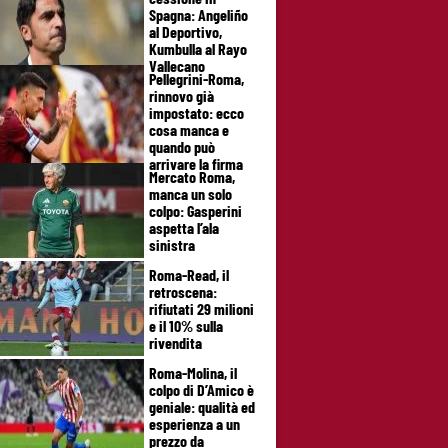
Spagna: Angeliño
al Deportivo,
Kumbulla al Rayo
Vallecano
Pellegrini-Roma,
rinnovo già
impostato: ecco
cosa manca e
quando può
arrivare la firma
Mercato Roma,
manca un solo
colpo: Gasperini
aspetta l’ala
sinistra
Roma-Read, il
retroscena:
rifiutati 29 milioni
e il 10% sulla
rivendita
Roma-Molina, il
colpo di D’Amico è
geniale: qualità ed
esperienza a un
prezzo da