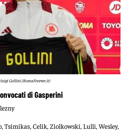
rluigi Gollini (RomaForever.it)
convocati di Gasperini
elezny
, Tsimikas, Celik, Ziolkowski, Lulli, Wesley,