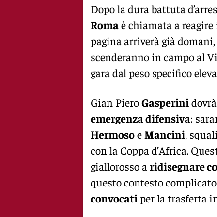
Dopo la dura battuta d’arres
Roma
è chiamata a reagire
pagina arriverà già domani,
scenderanno in campo al Via
gara dal peso specifico eleva
Gian Piero
Gasperini
dovrà 
emergenza difensiva
: sar
Hermoso
e
Mancini
, squal
con la Coppa d’Africa. Quest
giallorosso a
ridisegnare c
questo contesto complicato, 
convocati
per la trasferta i