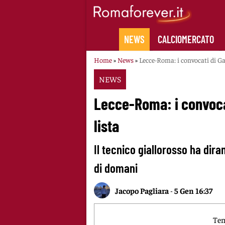
Skip
to
content
NEWS
CALCIOMERCATO
Home
»
News
»
Lecce-Roma: i convocati di Gas
NEWS
Lecce-Roma: i convocati
lista
Il tecnico giallorosso ha dira
di domani
Jacopo Pagliara
-
5 Gen 16:37
Tem