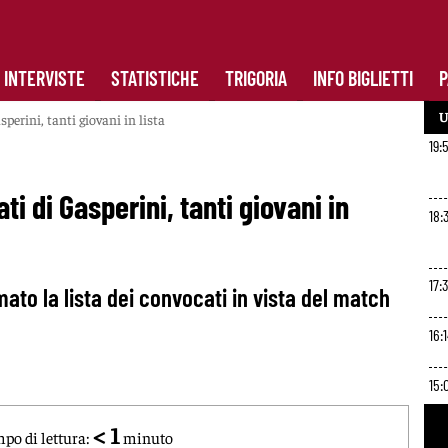
INTERVISTE
STATISTICHE
TRIGORIA
INFO BIGLIETTI
P
U
perini, tanti giovani in lista
19:
 di Gasperini, tanti giovani in
18:
17:3
mato la lista dei convocati in vista del match
16:
15:
< 1
po di lettura:
minuto