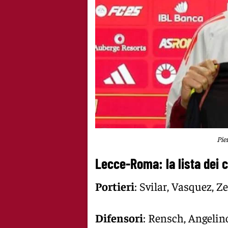
Pie
Lecce-Roma: la lista dei 
Portieri
: Svilar, Vasquez, Z
Difensori
: Rensch, Angelino