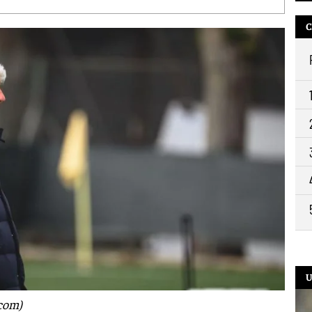
13:
C
11:
10:
9:2
U
.com)