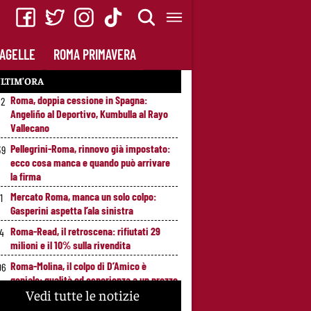
AGELLE
ROMA PRIMAVERA
LTIM’ORA
Roma, doppia cessione in Spagna:
52
Angeliño al Deportivo, Kumbulla al Rayo
Vallecano
Pellegrini-Roma, rinnovo già impostato:
39
ecco cosa manca e quando può arrivare
la firma
Mercato Roma, manca un solo colpo:
1
Gasperini aspetta l’ala sinistra
Roma-Read, il retroscena: rifiutati 29
14
milioni e il 10% sulla rivendita
Roma-Molina, il colpo di D’Amico è
06
geniale: qualità ed esperienza a un prezzo
Vedi tutte le notizie
da occasione