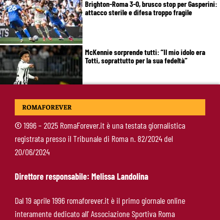
Brighton-Roma 3-0, brusco stop per Gasperini:
attacco sterile e difesa troppo fragile
McKennie sorprende tutti: “Il mio idolo era
Totti, soprattutto per la sua fedeltà”
Roma-Endrick, Gasperini ci prova davvero:
ROMAFOREVER
contatti avviati, ma il brasiliano frena
©
1996 – 2025 RomaForever.it è una testata giornalistica
registrata presso il Tribunale di Roma n. 82/2024 del
Molina-Roma, arrivo oggi: il passaporto può
20/06/2024
sbloccare un altro colpo
Direttore responsabile: Melissa Landolina
Pellegrini-Roma, è ufficiale il rinnovo: “Avanti
Dal 19 aprile 1996 romaforever.it è il primo giornale online
insieme, Lorenzo”
interamente dedicato all’ Associazione Sportiva Roma