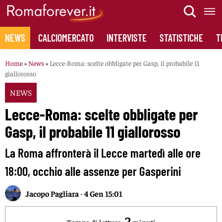
Skip
to
content
NEWS
CALCIOMERCATO
INTERVISTE
STATISTICHE
T
Home
»
News
»
Lecce-Roma: scelte obbligate per Gasp, il probabile 11
giallorosso
NEWS
Lecce-Roma: scelte obbligate per
Gasp, il probabile 11 giallorosso
La Roma affronterà il Lecce martedì alle ore
18:00, occhio alle assenze per Gasperini
Jacopo Pagliara
-
4 Gen 15:01
2
Tempo di lettura:
minuti