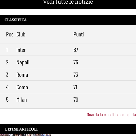
Vedi tutte le notizie
Brighton-Roma, ultimo test per Gasperini. Pellegrini fa le visite e
11:49
torna in gruppo
CLASSIFICA
Rowe chiude alla Roma: “Sono concentrato sul Bologna”. Poi esalta
10:41
Castro e Dovbyk
Pos
Club
Punti
Mercato Roma, Gasperini aspetta ancora il suo trequartista: Nusa
9:32
sfuma, ora Fofana e Gittens
1
Inter
87
2
Napoli
76
3
Roma
73
4
Como
71
5
Milan
70
Guarda la classifica completa
ULTIMI ARTICOLI