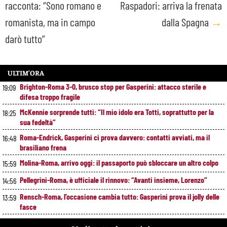
racconta: “Sono romano e
Raspadori: arriva la frenata
navigation
romanista, ma in campo
dalla Spagna
→
darò tutto”
ULTIM’ORA
Brighton-Roma 3-0, brusco stop per Gasperini: attacco sterile e
19:09
difesa troppo fragile
McKennie sorprende tutti: “Il mio idolo era Totti, soprattutto per la
18:25
sua fedeltà”
Roma-Endrick, Gasperini ci prova davvero: contatti avviati, ma il
16:48
brasiliano frena
Molina-Roma, arrivo oggi: il passaporto può sbloccare un altro colpo
15:59
Pellegrini-Roma, è ufficiale il rinnovo: “Avanti insieme, Lorenzo”
14:56
Rensch-Roma, l’occasione cambia tutto: Gasperini prova il jolly delle
13:59
fasce
Kumbulla lascia la Roma: ufficiale il prestito al Rayo Vallecano
12:59