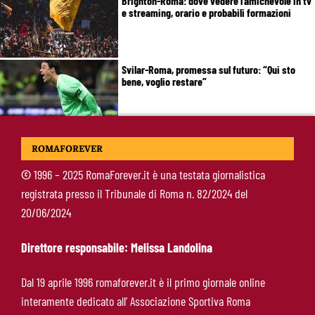
Brighton-Roma: dove vedere l’amichevole in tv
e streaming, orario e probabili formazioni
Svilar-Roma, promessa sul futuro: “Qui sto
bene, voglio restare”
Castro-Roma, messaggio Scudetto: “Non sono
ROMAFOREVER
la riserva di Malen”
©
1996 – 2025 RomaForever.it è una testata giornalistica
registrata presso il Tribunale di Roma n. 82/2024 del
Fofana-Roma, prima offerta respinta: il Lione
20/06/2024
boccia la formula
Direttore responsabile: Melissa Landolina
Manfrè-Roma, nuova era nel vivaio: raccoglie
Dal 19 aprile 1996 romaforever.it è il primo giornale online
l’eredità di Bruno Conti
interamente dedicato all’ Associazione Sportiva Roma