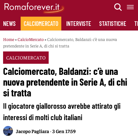
Skip
to
content
NEWS
CALCIOMERCATO
INTERVISTE
STATISTICHE
T
Home
»
CalcioMercato
»
Calciomercato, Baldanzi: c’è una nuova
pretendente in Serie A, di chi si tratta
CALCIOMERCATO
Calciomercato, Baldanzi: c’è una
nuova pretendente in Serie A, di chi
si tratta
Il giocatore giallorosso avrebbe attirato gli
interessi di molti club italiani
Jacopo Pagliara
-
3 Gen 17:59