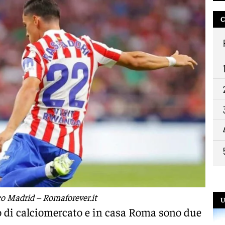
10:
C
9:3
co Madrid – Romaforever.it
U
olo di calciomercato e in casa Roma sono due