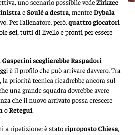
ettiva, uno scenario possibile vede
Zirkzee
inistra
e
Soulé a destra
, mentre
Dybala
vo. Per l’allenatore, però,
quattro giocatori
uole
sei
, tutti di livello e pronti per essere
,
Gasperini sceglierebbe Raspadori
ggi è il profilo che può arrivare davvero. Tra
, la priorità tecnica ricadrebbe ancora sul
che una grande squadra dovrebbe avere
anza che il nuovo arrivato possa crescere
n
o
Retegui
.
i a ripetizione: è stato
riproposto Chiesa
,