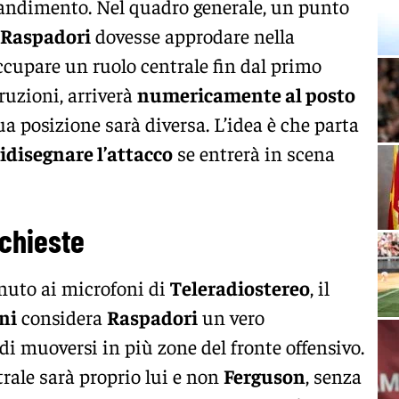
grandimento. Nel quadro generale, un punto
Raspadori
dovesse approdare nella
ccupare un ruolo centrale fin dal primo
uzioni, arriverà
numericamente al posto
a posizione sarà diversa. L’idea è che parta
ridisegnare l’attacco
se entrerà in scena
ichieste
enuto ai microfoni di
Teleradios
tereo
, il
ni
considera
Raspadori
un vero
 di muoversi in più zone del fronte offensivo.
ntrale sarà proprio lui e non
Ferguson
, senza