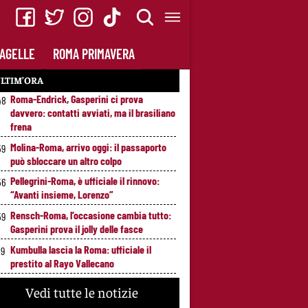
AGELLE
ROMA PRIMAVERA
LTIM’ORA
Roma-Endrick, Gasperini ci prova
48
davvero: contatti avviati, ma il brasiliano
frena
Molina-Roma, arrivo oggi: il passaporto
59
può sbloccare un altro colpo
Pellegrini-Roma, è ufficiale il rinnovo:
56
“Avanti insieme, Lorenzo”
Rensch-Roma, l’occasione cambia tutto:
59
Gasperini prova il jolly delle fasce
Kumbulla lascia la Roma: ufficiale il
59
prestito al Rayo Vallecano
Brighton-Roma, ultimo test per
49
Vedi tutte le notizie
Gasperini. Pellegrini fa le visite e torna in