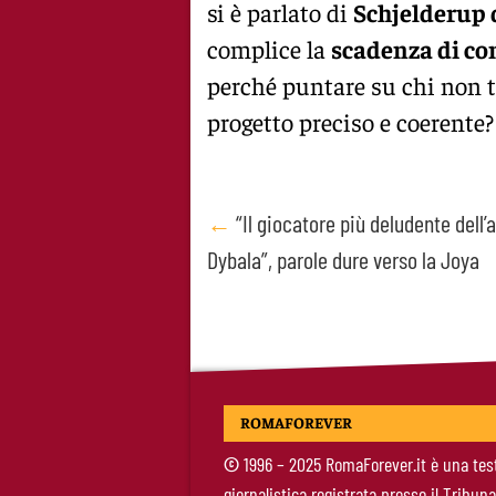
si è parlato di
Schjelderup 
complice la
scadenza di co
perché puntare su chi non t
progetto preciso e coerente?
Post
←
“Il giocatore più deludente dell’
Dybala”, parole dure verso la Joya
navigation
ROMAFOREVER
©
1996 – 2025 RomaForever.it è una tes
giornalistica registrata presso il Tribuna