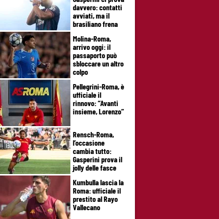
davvero: contatti
avviati, ma il
brasiliano frena
Molina-Roma,
arrivo oggi: il
passaporto può
sbloccare un altro
colpo
Pellegrini-Roma, è
ufficiale il
rinnovo: “Avanti
insieme, Lorenzo”
Rensch-Roma,
l’occasione
cambia tutto:
Gasperini prova il
jolly delle fasce
Kumbulla lascia la
Roma: ufficiale il
prestito al Rayo
Vallecano