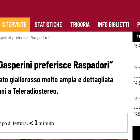
INTERVISTE
STATISTICHE
TRIGORIA
INFO BIGLIETTI
P
U
perini preferisce Raspadori”
16:
Gasperini preferisce Raspadori”
15:
to giallorosso molto ampia e dettagliata
14:
ani a Teleradiostereo.
13:
12:
< 1
po di lettura:
minuto
11: