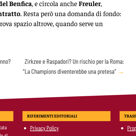
del Benfica
, e circola anche
Freuler
,
ntratto
. Resta però una domanda di fondo:
rova spazio altrove, quando serve un
anno?
Zirkzee e Raspadori? Un rischio per la Roma:
“La Champions diventerebbe una pretesa”
→
RIFERIMENTI EDITORIALI
TRAS
tata
Privacy Policy
Prop
le di