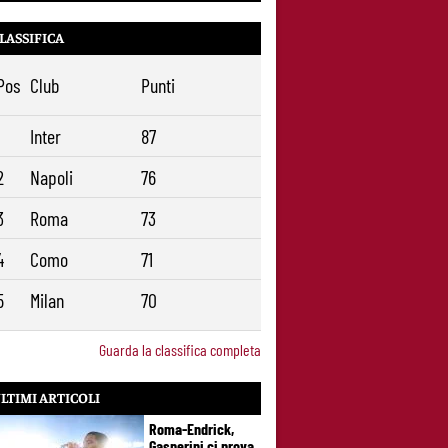
gruppo
Rowe chiude alla Roma: “Sono
41
LASSIFICA
concentrato sul Bologna”. Poi esalta
Castro e Dovbyk
Pos
Club
Punti
Mercato Roma, Gasperini aspetta ancora
2
il suo trequartista: Nusa sfuma, ora
1
Inter
87
Fofana e Gittens
2
Napoli
76
3
Roma
73
4
Como
71
5
Milan
70
Guarda la classifica completa
LTIMI ARTICOLI
Roma-Endrick,
Gasperini ci prova