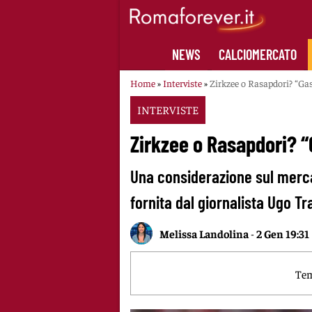
Skip
to
content
NEWS
CALCIOMERCATO
Home
»
Interviste
»
Zirkzee o Rasapdori? “Gas
INTERVISTE
Zirkzee o Rasapdori? “
Una considerazione sul merca
fornita dal giornalista Ugo Tr
Melissa Landolina
-
2 Gen 19:31
Tem