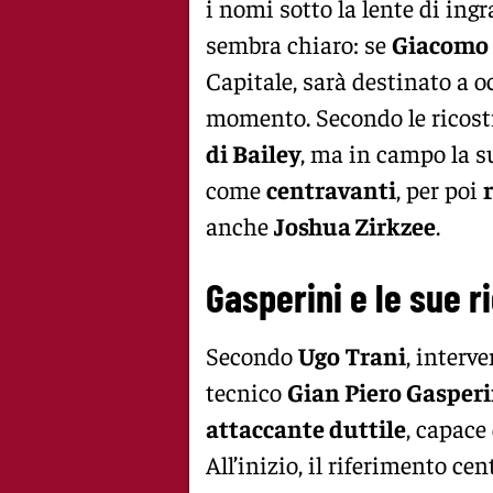
i nomi sotto la lente di in
sembra chiaro: se
Giacomo 
Capitale, sarà destinato a o
momento. Secondo le ricostr
di Bailey
, ma in campo la su
come
centravanti
, per poi
anche
Joshua Zirkzee
.
Gasperini e le sue r
Secondo
Ugo
Trani
, interv
tecnico
Gian Piero Gasperi
attaccante duttile
, capace
All’inizio, il riferimento ce