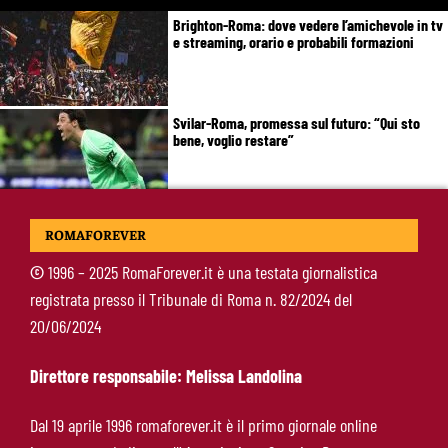
Brighton-Roma: dove vedere l’amichevole in tv
e streaming, orario e probabili formazioni
Svilar-Roma, promessa sul futuro: “Qui sto
bene, voglio restare”
Castro-Roma, messaggio Scudetto: “Non sono
ROMAFOREVER
la riserva di Malen”
©
1996 – 2025 RomaForever.it è una testata giornalistica
registrata presso il Tribunale di Roma n. 82/2024 del
Fofana-Roma, prima offerta respinta: il Lione
20/06/2024
boccia la formula
Direttore responsabile: Melissa Landolina
Manfrè-Roma, nuova era nel vivaio: raccoglie
Dal 19 aprile 1996 romaforever.it è il primo giornale online
l’eredità di Bruno Conti