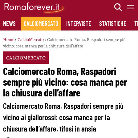
Skip
to
content
NEWS
CALCIOMERCATO
INTERVISTE
STATISTICHE
T
Home
»
CalcioMercato
»
Calciomercato Roma, Raspadori sempre più
vicino: cosa manca per la chiusura dell’affare
CALCIOMERCATO
Calciomercato Roma, Raspadori
sempre più vicino: cosa manca per
la chiusura dell’affare
Calciomercato Roma, Raspadori sempre più
vicino ai giallorossi: cosa manca per la
chiusura dell’affare, tifosi in ansia