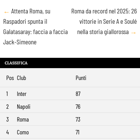
Post
←
Attenta Roma, su
Roma da record nel 2025: 26
Raspadori spunta il
vittorie in Serie A e Soulé
navigation
Galatasaray: faccia a faccia
nella storia giallorossa
→
Jack-Simeone
CLASSIFICA
Pos
Club
Punti
1
Inter
87
2
Napoli
76
3
Roma
73
4
Como
71