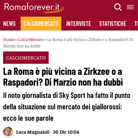
Skip
to
content
NEWS
CALCIOMERCATO
INTERVISTE
STATISTICHE
T
Home
»
CalcioMercato
»
La Roma è più vicina a Zirkzee o a Raspadori? Di
Marzio non ha dubbi
CALCIOMERCATO
La Roma è più vicina a Zirkzee o a
Raspadori? Di Marzio non ha dubbi
Il noto giornalista di Sky Sport ha fatto il punto
della situazione sul mercato dei giallorossi:
ecco le sue parole
Luca Mugnaioli
-
30 Dic 10:06