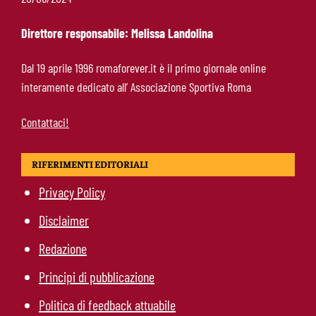
il 10% sulla rivendita
Direttore responsabile: Melissa Landolina
Roma-Molina, il colpo di D’Amico è geniale:
Dal 19 aprile 1996 romaforever.it è il primo giornale online
qualità ed esperienza a un prezzo da
interamente dedicato all’ Associazione Sportiva Roma
occasione
Contattaci!
RIFERIMENTI EDITORIALI
Privacy Policy
Disclaimer
Redazione
Principi di pubblicazione
Politica di feedback attuabile