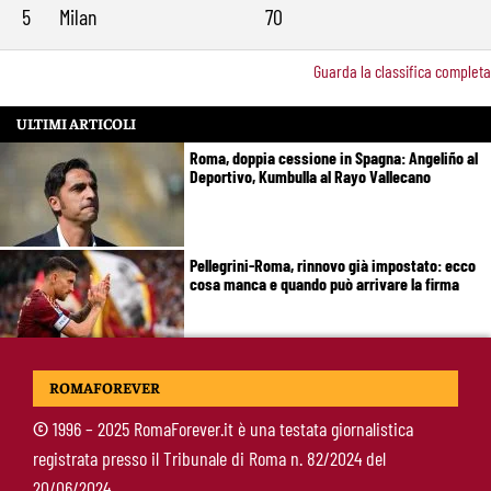
5
Milan
70
Guarda la classifica completa
ULTIMI ARTICOLI
Roma, doppia cessione in Spagna: Angeliño al
Deportivo, Kumbulla al Rayo Vallecano
Pellegrini-Roma, rinnovo già impostato: ecco
cosa manca e quando può arrivare la firma
Mercato Roma, manca un solo colpo: Gasperini
ROMAFOREVER
aspetta l’ala sinistra
©
1996 – 2025 RomaForever.it è una testata giornalistica
registrata presso il Tribunale di Roma n. 82/2024 del
Roma-Read, il retroscena: rifiutati 29 milioni e
20/06/2024