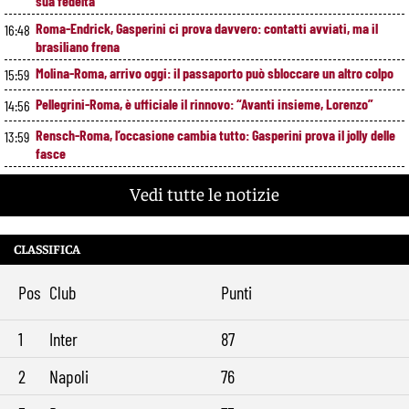
sua fedeltà”
Roma-Endrick, Gasperini ci prova davvero: contatti avviati, ma il
16:48
brasiliano frena
Molina-Roma, arrivo oggi: il passaporto può sbloccare un altro colpo
15:59
Pellegrini-Roma, è ufficiale il rinnovo: “Avanti insieme, Lorenzo”
14:56
Rensch-Roma, l’occasione cambia tutto: Gasperini prova il jolly delle
13:59
fasce
Kumbulla lascia la Roma: ufficiale il prestito al Rayo Vallecano
12:59
Vedi tutte le notizie
Brighton-Roma, ultimo test per Gasperini. Pellegrini fa le visite e
11:49
torna in gruppo
CLASSIFICA
Rowe chiude alla Roma: “Sono concentrato sul Bologna”. Poi esalta
10:41
Castro e Dovbyk
Pos
Club
Punti
Mercato Roma, Gasperini aspetta ancora il suo trequartista: Nusa
9:32
sfuma, ora Fofana e Gittens
1
Inter
87
2
Napoli
76