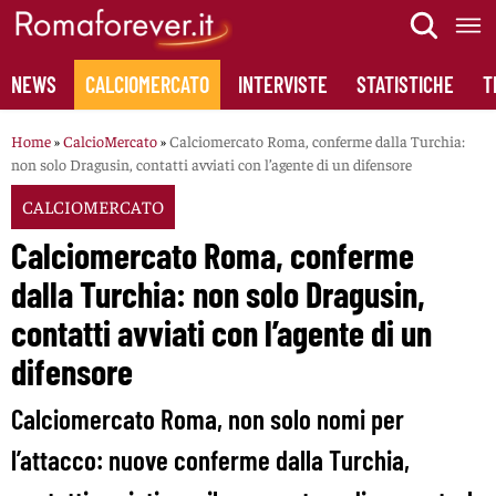
Skip
to
content
NEWS
CALCIOMERCATO
INTERVISTE
STATISTICHE
T
Home
»
CalcioMercato
»
Calciomercato Roma, conferme dalla Turchia:
non solo Dragusin, contatti avviati con l’agente di un difensore
CALCIOMERCATO
Calciomercato Roma, conferme
dalla Turchia: non solo Dragusin,
contatti avviati con l’agente di un
difensore
Calciomercato Roma, non solo nomi per
l’attacco: nuove conferme dalla Turchia,