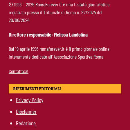
©
1996 – 2025 RomaForever.it è una testata giornalistica
registrata presso il Tribunale di Roma n. 82/2024 del
Molina-Roma, arrivo oggi: il passaporto può
20/06/2024
sbloccare un altro colpo
Direttore responsabile: Melissa Landolina
Pellegrini-Roma, è ufficiale il rinnovo: “Avanti
Dal 19 aprile 1996 romaforever.it è il primo giornale online
insieme, Lorenzo”
interamente dedicato all’ Associazione Sportiva Roma
Contattaci!
RIFERIMENTI EDITORIALI
Privacy Policy
Disclaimer
Redazione