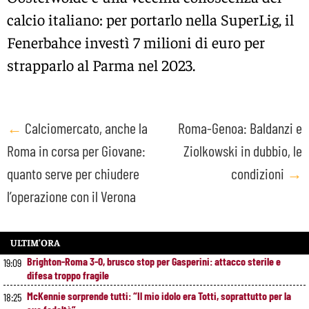
calcio italiano: per portarlo nella SuperLig, il
Fenerbahce investì 7 milioni di euro per
strapparlo al Parma nel 2023.
Post
←
Calciomercato, anche la
Roma-Genoa: Baldanzi e
Roma in corsa per Giovane:
Ziolkowski in dubbio, le
navigation
quanto serve per chiudere
condizioni
→
l’operazione con il Verona
ULTIM’ORA
Brighton-Roma 3-0, brusco stop per Gasperini: attacco sterile e
19:09
difesa troppo fragile
McKennie sorprende tutti: “Il mio idolo era Totti, soprattutto per la
18:25