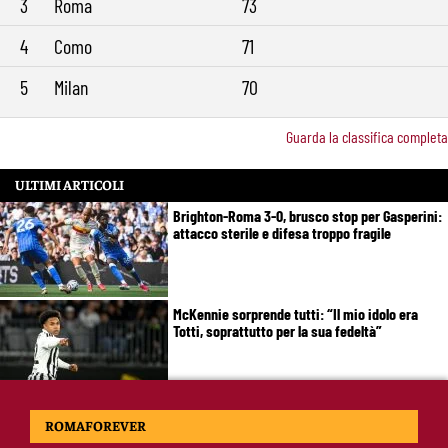
3
Roma
73
4
Como
71
5
Milan
70
Guarda la classifica completa
ULTIMI ARTICOLI
Brighton-Roma 3-0, brusco stop per Gasperini:
attacco sterile e difesa troppo fragile
McKennie sorprende tutti: “Il mio idolo era
Totti, soprattutto per la sua fedeltà”
Roma-Endrick, Gasperini ci prova davvero:
ROMAFOREVER
contatti avviati, ma il brasiliano frena